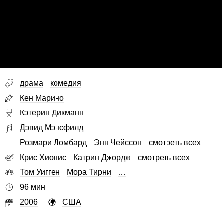
драма
комедия
Кен Марино
Кэтерин Дикманн
Дэвид Мэнсфилд
Розмари Ломбард
Энн Чейссон
смотреть всех
Крис Хионис
Катрин Джордж
смотреть всех
Том Уигген
Мора Тирни
…
96 мин
2006
США