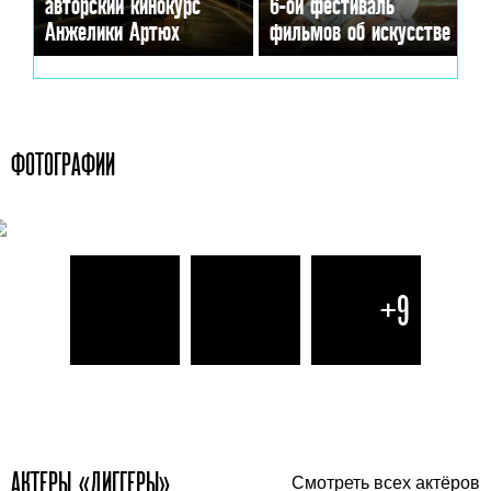
авторский кинокурс
6-ой фестиваль
Анжелики Артюх
фильмов об искусстве
ФОТОГРАФИИ
+9
АКТЕРЫ «ДИГГЕРЫ»
Смотреть всех актёров