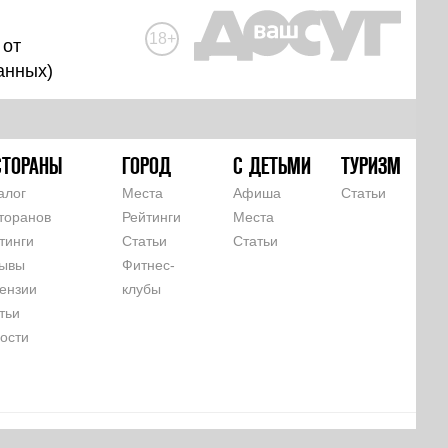
18+
 от
анных
)
СТОРАНЫ
ГОРОД
С ДЕТЬМИ
ТУРИЗМ
алог
Места
Афиша
Статьи
торанов
Рейтинги
Места
тинги
Статьи
Статьи
ывы
Фитнес-
ензии
клубы
тьи
ости