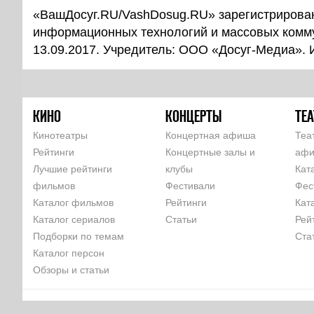
«ВашДосуг.RU/VashDosug.RU» зарегистрирован
информационных технологий и массовых комм
13.09.2017. Учредитель: ООО «Досуг-Медиа».
КИНО
КОНЦЕРТЫ
ТЕА
Кинотеатры
Концертная афиша
Теа
Рейтинги
Концертные залы и
аф
Лучшие рейтинги
клубы
Кат
фильмов
Фестивали
Фес
Каталог фильмов
Рейтинги
Кат
Каталог сериалов
Статьи
Рей
Подборки по темам
Ста
Каталог персон
Обзоры и статьи
КОМАНДА
РЕКЛАМА НА САЙТЕ
ПАРТНЕРЫ
ПОЛЬЗОВАТЕЛЬСКОЕ 