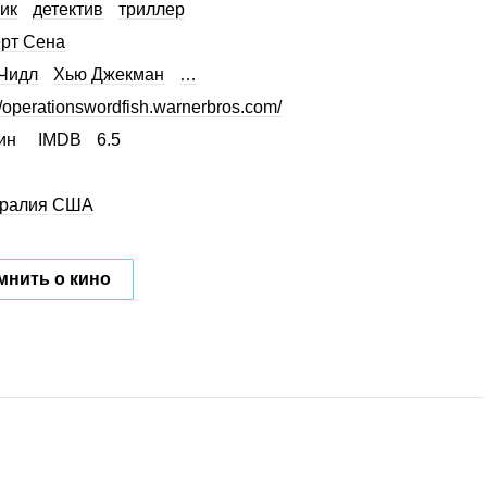
ик
детектив
триллер
рт Сена
Чидл
Хью Джекман
…
//operationswordfish.warnerbros.com/
ин
IMDB
6.5
ралия
США
мнить о кино