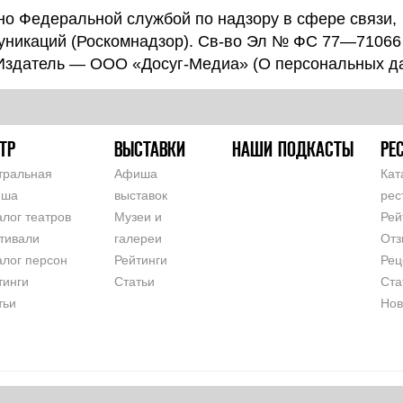
о Федеральной службой по надзору в сфере связи,
уникаций (Роскомнадзор). Св-во Эл № ФС 77—71066
 Издатель — ООО «Досуг-Медиа» (
О персональных д
ТР
ВЫСТАВКИ
НАШИ ПОДКАСТЫ
РЕ
тральная
Афиша
Кат
иша
выставок
рес
алог театров
Музеи и
Рей
тивали
галереи
Отз
алог персон
Рейтинги
Рец
тинги
Статьи
Ста
тьи
Нов
СОГЛАШЕНИЕ