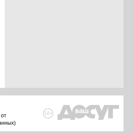
18+
 от
анных
)