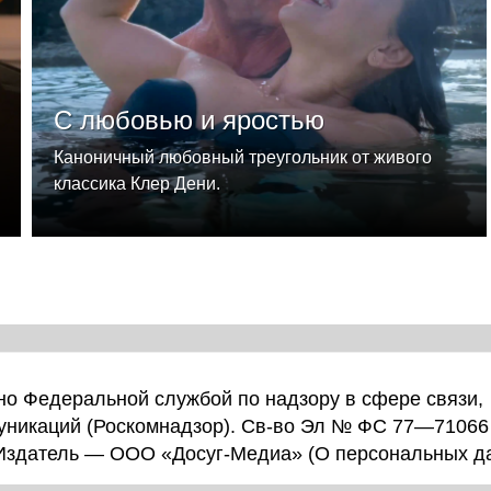
С любовью и яростью
Каноничный любовный треугольник от живого
классика Клер Дени.
о Федеральной службой по надзору в сфере связи,
уникаций (Роскомнадзор). Св-во Эл № ФС 77—71066
 Издатель — ООО «Досуг-Медиа» (
О персональных д