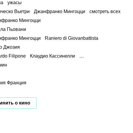
ма
ужасы
ческо Вьетри
Джанфранко Мингоцци
смотреть всех
нфранко Мингоцци
ла Пьовани
нфранко Мингоцци
Raniero di Giovanbattista
о Джозия
rdo Filipone
Клаудио Кассинелли
…
мин
лия
Франция
мнить о кино