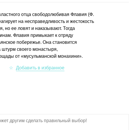
властного отца свободолюбивая Флавия (Ф.
агирует на несправедливость и жестокость
, но ее ловят и наказывают. Тогда
чинам. Флавия примыкает к отряду
ьянское побережье. Она становится
а штурм своего монастыря,
 пощады от «мусульманской монахини».