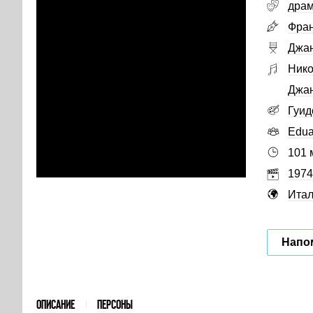
дра
Фран
Джа
Нико
Джа
Гуид
Edua
101 
1974
Ита
Напо
ОПИСАНИЕ
ПЕРСОНЫ