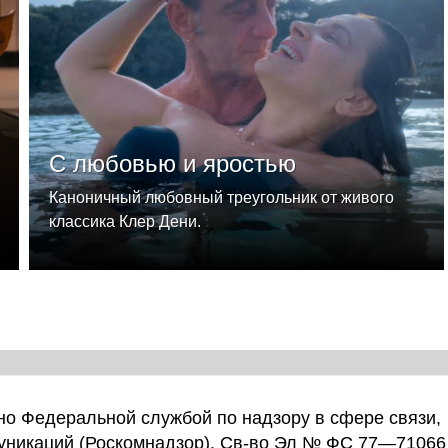
С любовью и яростью
Каноничный любовный треугольник от живого
классика Клер Дени.
о Федеральной службой по надзору в сфере связи,
уникаций (Роскомнадзор). Св-во Эл № ФС 77—71066