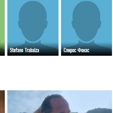
Stefano Trabalza
Спирос Фокас