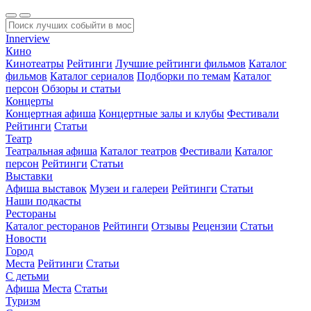
Innerview
Кино
Кинотеатры
Рейтинги
Лучшие рейтинги фильмов
Каталог
фильмов
Каталог сериалов
Подборки по темам
Каталог
персон
Обзоры и статьи
Концерты
Концертная афиша
Концертные залы и клубы
Фестивали
Рейтинги
Статьи
Театр
Театральная афиша
Каталог театров
Фестивали
Каталог
персон
Рейтинги
Статьи
Выставки
Афиша выставок
Музеи и галереи
Рейтинги
Статьи
Наши подкасты
Рестораны
Каталог ресторанов
Рейтинги
Отзывы
Рецензии
Статьи
Новости
Город
Места
Рейтинги
Статьи
С детьми
Афиша
Места
Статьи
Туризм