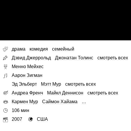
драма
комедия
семейный
Дэвид Джеррольд
Джонатан Толинс
смотреть всех
Менно Мейхес
Аарон Зигман
Эд Эльберт
Мэтт Мур
смотреть всех
Андреа Френч
Майкл Деннисон
смотреть всех
Кармен Мур
Саймон Хайама
…
106 мин
2007
США