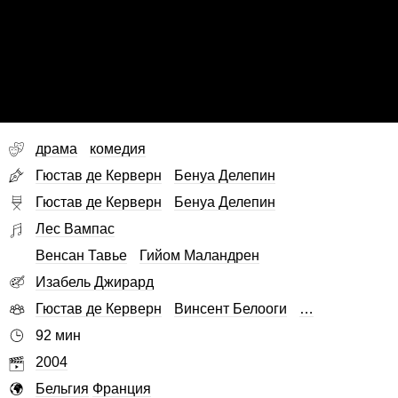
драма
комедия
Гюстав де Керверн
Бенуа Делепин
Гюстав де Керверн
Бенуа Делепин
Лес Вампас
Венсан Тавье
Гийом Маландрен
Изабель Джирард
Гюстав де Керверн
Винсент Белооги
…
92 мин
2004
Бельгия
Франция