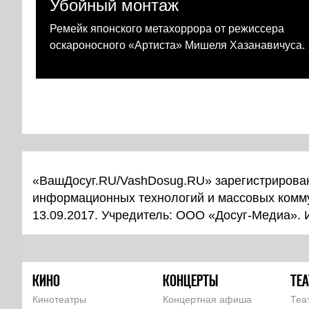
Убойный монтаж
Ремейк японского метахоррора от режиссера
оскароносного «Артиста» Мишеля Хазанавичуса.
«ВашДосуг.RU/VashDosug.RU» зарегистрирован
информационных технологий и массовых комм
13.09.2017. Учредитель: ООО «Досуг-Медиа».
КИНО
КОНЦЕРТЫ
ТЕА
Кинотеатры
Концертная афиша
Теа