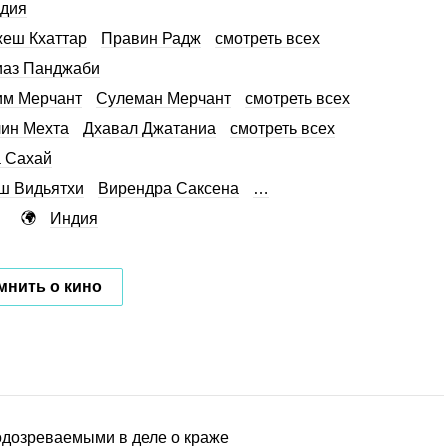
дия
еш Кхаттар
Правин Радж
смотреть всех
иаз Панджаби
им Мерчант
Сулеман Мерчант
смотреть всех
ин Мехта
Дхавал Джатаниа
смотреть всех
 Сахай
ш Видьятхи
Вирендра Саксена
…
Индия
мнить о кино
одозреваемыми в деле о краже