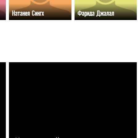
Натанея Сингх
Фарида Джалал