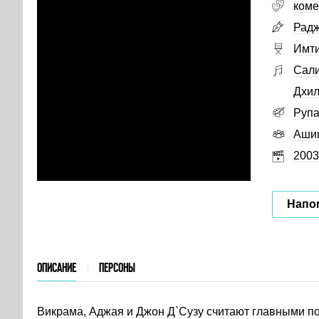
коме
Радж
Имт
Сал
Дхил
Рупа
Аши
2003
Напо
ОПИСАНИЕ
ПЕРСОНЫ
Викрама, Аджая и Джон Д`Сузу считают главными п