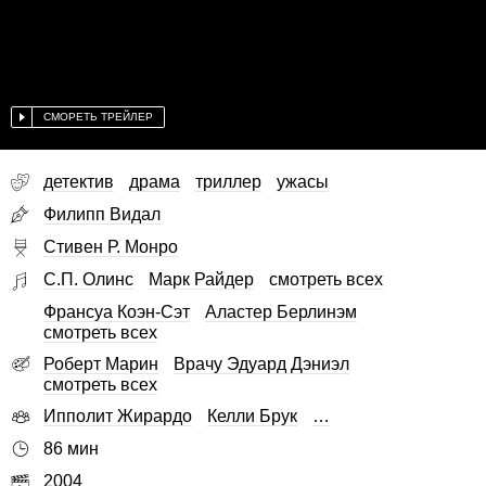
СМОРЕТЬ ТРЕЙЛЕР
детектив
драма
триллер
ужасы
Филипп Видал
Стивен Р. Монро
С.П. Олинс
Марк Райдер
смотреть всех
Франсуа Коэн-Сэт
Аластер Берлинэм
смотреть всех
Роберт Марин
Врачу Эдуард Дэниэл
смотреть всех
Ипполит Жирардо
Келли Брук
…
86 мин
2004