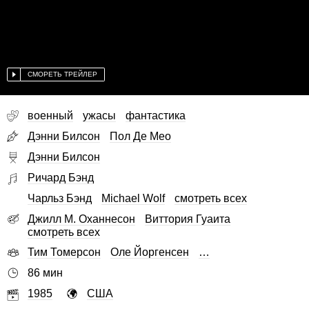
СМОРЕТЬ ТРЕЙЛЕР
военный
ужасы
фантастика
Дэнни Билсон
Пол Де Мео
Дэнни Билсон
Ричард Бэнд
Чарльз Бэнд
Michael Wolf
смотреть всех
Джилл М. Оханнесон
Виттория Гуаита
смотреть всех
Тим Томерсон
Оле Йоргенсен
…
86 мин
1985
США