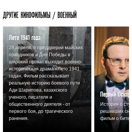
ДРУГИЕ КИНОФИЛЬМЫ / ВОЕННЫЙ
Лето 1941 года
28 апреля, в преддверии майских
праздников и Дня Победы в
широкий прокат выходит военно-
историческая драма «Лето 1941
года». Фильм рассказывает
реальную историю боевого пути
Ади Шарипова, казахского
Первый Оскар
ученого, писателя и
общественного деятеля - от
История о сту
первого боя, до трагического
решивших сня
ранения.
фильм о битве