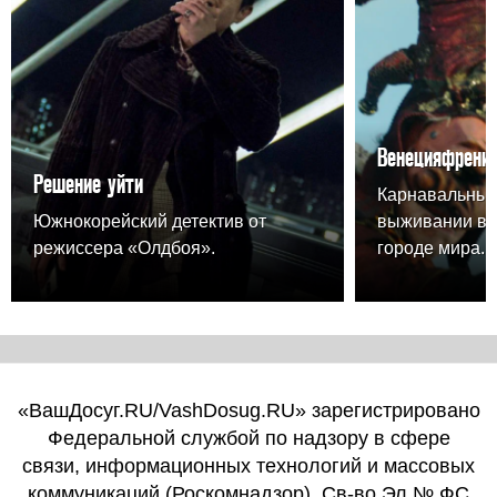
Венецияфрени
Решение уйти
Карнавальный
Южнокорейский детектив от
выживании в 
режиссера «Олдбоя».
городе мира.
«ВашДосуг.RU/VashDosug.RU» зарегистрировано
Федеральной службой по надзору в сфере
связи, информационных технологий и массовых
коммуникаций (Роскомнадзор). Св-во Эл № ФС