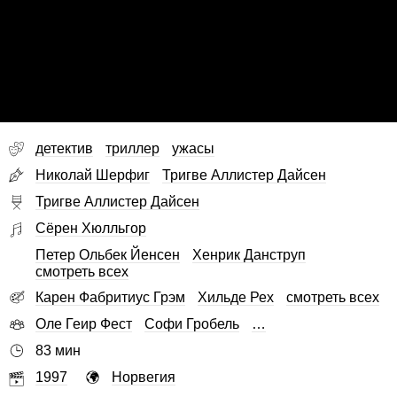
детектив
триллер
ужасы
Николай Шерфиг
Тригве Аллистер Дайсен
Тригве Аллистер Дайсен
Сёрен Хюлльгор
Петер Ольбек Йенсен
Хенрик Данструп
смотреть всех
Карен Фабритиус Грэм
Хильде Рех
смотреть всех
Оле Геир Фест
Софи Гробель
…
83 мин
1997
Норвегия