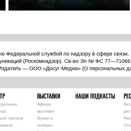
о Федеральной службой по надзору в сфере связи,
уникаций (Роскомнадзор). Св-во Эл № ФС 77—71066
 Издатель — ООО «Досуг-Медиа» (
О персональных д
ТР
ВЫСТАВКИ
НАШИ ПОДКАСТЫ
РЕ
тральная
Афиша
Кат
иша
выставок
рес
алог театров
Музеи и
Рей
тивали
галереи
Отз