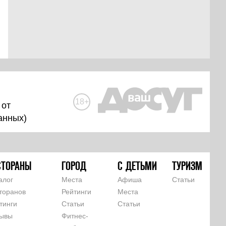
18+
 от
анных
)
СТОРАНЫ
ГОРОД
С ДЕТЬМИ
ТУРИЗМ
алог
Места
Афиша
Статьи
торанов
Рейтинги
Места
тинги
Статьи
Статьи
ывы
Фитнес-