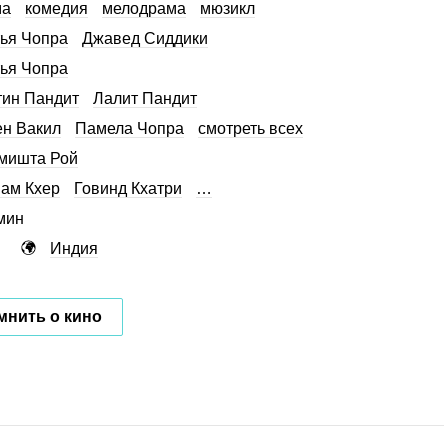
ма
комедия
мелодрама
мюзикл
ья Чопра
Джавед Сиддики
ья Чопра
ин Пандит
Лалит Пандит
н Вакил
Памела Чопра
смотреть всех
мишта Рой
ам Кхер
Говинд Кхатри
…
мин
Индия
мнить о кино