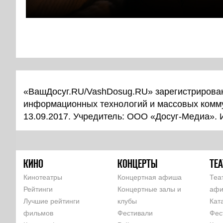
«ВашДосуг.RU/VashDosug.RU» зарегистрирован
информационных технологий и массовых комм
13.09.2017. Учредитель: ООО «Досуг-Медиа».
КИНО
КОНЦЕРТЫ
ТЕА
Кинотеатры
Концертная афиша
Теа
Рейтинги
Концертные залы и
аф
Лучшие рейтинги
клубы
Кат
фильмов
Фестивали
Фес