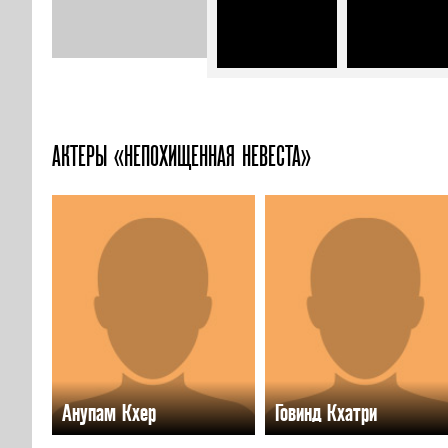
АКТЕРЫ «НЕПОХИЩЕННАЯ НЕВЕСТА»
Анупам Кхер
Говинд Кхатри