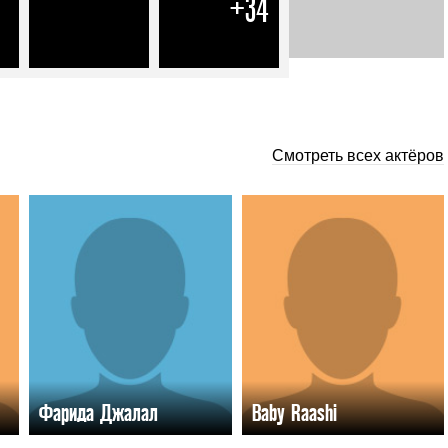
+34
Смотреть всех актёров
Фарида Джалал
Baby Raashi