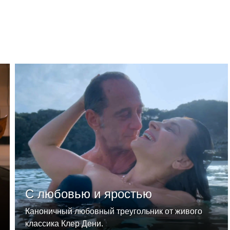
С любовью и яростью
Каноничный любовный треугольник от живого
классика Клер Дени.