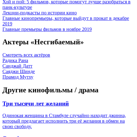
Хой и пой: 5 фильмов, которые помогут лучше разобраться в
панк-культуре
Лекции-подкасты по истории кино
Главные кинопремьеры, которые выйдут в прокат в декабре
2019
Главные премьеры фильмов в ноябре 2019
Актеры «Несгибаемый»
Смотреть всех актёров
Радика Рана
Санджай Датт
Саяджи Шинде
Прамод Мутху
Другие кинофильмы / драма
Три тысячи лет желаний
Одинокая женщина в Стамбуле случайно находит джинна,
который предлагает исполнить три её желания в обмен на
свою свободу.