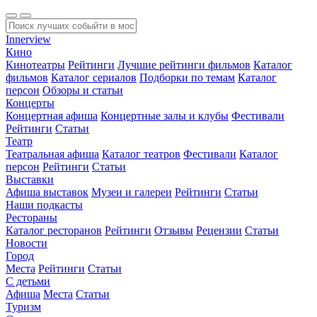
Innerview
Кино
Кинотеатры
Рейтинги
Лучшие рейтинги фильмов
Каталог
фильмов
Каталог сериалов
Подборки по темам
Каталог
персон
Обзоры и статьи
Концерты
Концертная афиша
Концертные залы и клубы
Фестивали
Рейтинги
Статьи
Театр
Театральная афиша
Каталог театров
Фестивали
Каталог
персон
Рейтинги
Статьи
Выставки
Афиша выставок
Музеи и галереи
Рейтинги
Статьи
Наши подкасты
Рестораны
Каталог ресторанов
Рейтинги
Отзывы
Рецензии
Статьи
Новости
Город
Места
Рейтинги
Статьи
С детьми
Афиша
Места
Статьи
Туризм