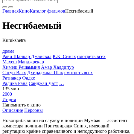
Главная
Кино
Каталог фильмов
Несгибаемый
Несгибаемый
Kurukshetra
драма
Рави Шанкар Джайсвал
К.К. Сингх
смотреть всех
Махеш Манджрекар
Химеш Решаммия
Амар Халдипур
Сагун Вагх
Дхираджлал Шах
смотреть всех
Ратнакар Фадке
Радика Рана
Санджай Датт
…
135 мин
2000
Индия
Напомнить о кино
Описание
Персоны
Новоприбывший на службу в полиции Мумбая — ассистент
комиссара полиции Притхвирадж Сингх, имеющий
репутацию крайне справедливого и неподкупного работника,