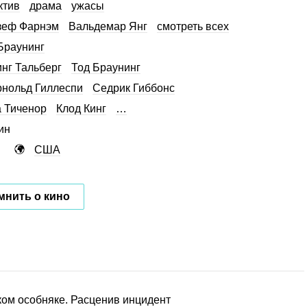
ктив
драма
ужасы
зеф Фарнэм
Вальдемар Янг
смотреть всех
Браунинг
нг Тальберг
Тод Браунинг
рнольд Гиллеспи
Седрик Гиббонс
 Тиченор
Клод Кинг
…
ин
США
мнить о кино
ом особняке. Расценив инцидент