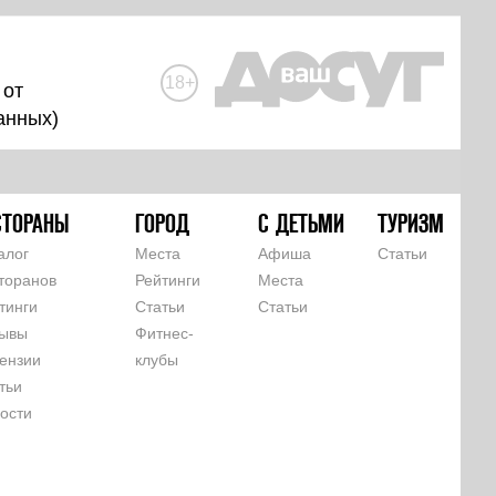
18+
 от
анных
)
СТОРАНЫ
ГОРОД
С ДЕТЬМИ
ТУРИЗМ
алог
Места
Афиша
Статьи
торанов
Рейтинги
Места
тинги
Статьи
Статьи
ывы
Фитнес-
ензии
клубы
тьи
ости