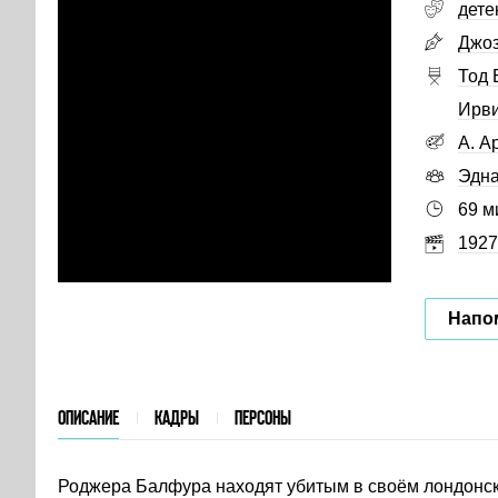
дете
Джо
Тод 
Ирви
А. А
Эдна
69 м
1927
Напо
ОПИСАНИЕ
КАДРЫ
ПЕРСОНЫ
Роджера Балфура находят убитым в своём лондонск