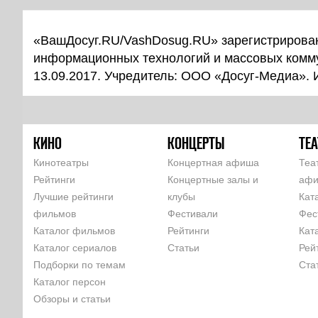
«ВашДосуг.RU/VashDosug.RU» зарегистрирован
информационных технологий и массовых комм
13.09.2017. Учредитель: ООО «Досуг-Медиа».
КИНО
КОНЦЕРТЫ
ТЕА
Кинотеатры
Концертная афиша
Теа
Рейтинги
Концертные залы и
аф
Лучшие рейтинги
клубы
Кат
фильмов
Фестивали
Фес
Каталог фильмов
Рейтинги
Кат
Каталог сериалов
Статьи
Рей
Подборки по темам
Ста
Каталог персон
Обзоры и статьи