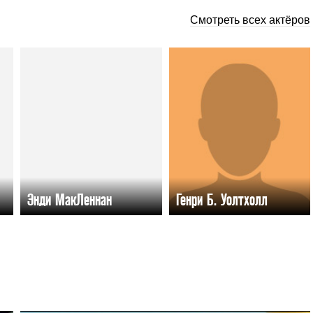
Смотреть всех актёров
Энди МакЛеннан
Генри Б. Уолтхолл