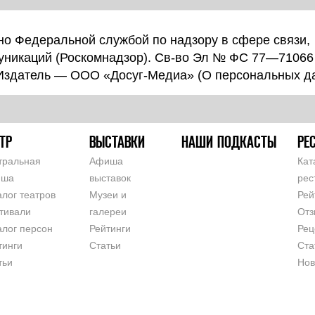
о Федеральной службой по надзору в сфере связи,
уникаций (Роскомнадзор). Св-во Эл № ФС 77—71066
 Издатель — ООО «Досуг-Медиа» (
О персональных д
ТР
ВЫСТАВКИ
НАШИ ПОДКАСТЫ
РЕ
тральная
Афиша
Кат
иша
выставок
рес
алог театров
Музеи и
Рей
тивали
галереи
Отз
алог персон
Рейтинги
Рец
тинги
Статьи
Ста
тьи
Нов