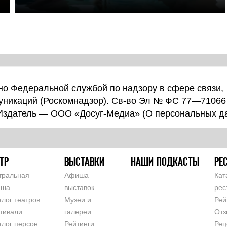
о Федеральной службой по надзору в сфере связи,
уникаций (Роскомнадзор). Св-во Эл № ФС 77—71066
 Издатель — ООО «Досуг-Медиа» (
О персональных д
ТР
ВЫСТАВКИ
НАШИ ПОДКАСТЫ
РЕ
тральная
Афиша
Кат
иша
выставок
рес
алог театров
Музеи и
Рей
тивали
галереи
Отз
алог персон
Рейтинги
Рец