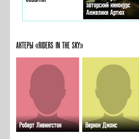
авторский кинокурс
Анжелики Артюх
АКТЕРЫ «RIDERS IN THE SKY»
Роберт Ливингстон
Вернон Джонс