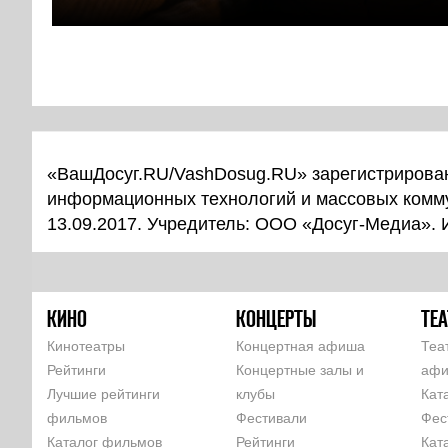
«ВашДосуг.RU/VashDosug.RU» зарегистрирован
информационных технологий и массовых комм
13.09.2017. Учредитель: ООО «Досуг-Медиа».
КИНО
КОНЦЕРТЫ
ТЕА
Кинотеатры
Концертная афиша
Теа
Рейтинги
Концертные залы и
аф
Лучшие рейтинги
клубы
Кат
фильмов
Фестивали
Фес
Каталог фильмов
Рейтинги
Кат