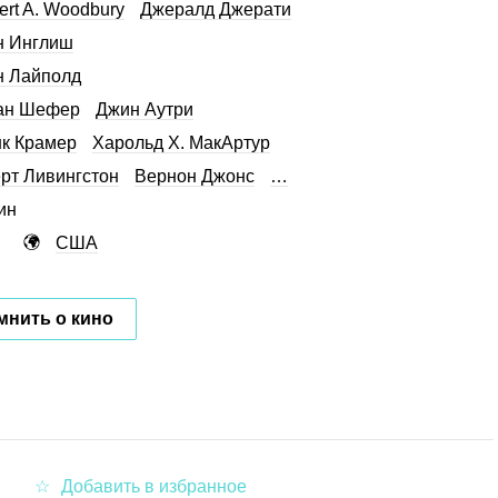
ert A. Woodbury
Джералд Джерати
н Инглиш
н Лайполд
ан Шефер
Джин Аутри
к Крамер
Харольд Х. МакАртур
рт Ливингстон
Вернон Джонс
…
ин
США
мнить о кино