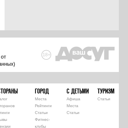
18+
 от
анных
)
СТОРАНЫ
ГОРОД
С ДЕТЬМИ
ТУРИЗМ
алог
Места
Афиша
Статьи
торанов
Рейтинги
Места
тинги
Статьи
Статьи
ывы
Фитнес-
ензии
клубы