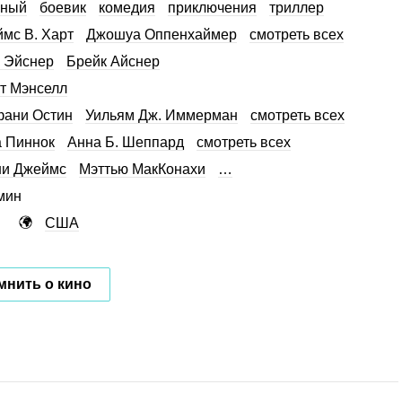
нный
боевик
комедия
приключения
триллер
мс В. Харт
Джошуа Оппенхаймер
смотреть всех
 Эйснер
Брейк Айснер
т Мэнселл
ани Остин
Уильям Дж. Иммерман
смотреть всех
 Пиннок
Анна Б. Шеппард
смотреть всех
ни Джеймс
Мэттью МакКонахи
…
мин
США
мнить о кино