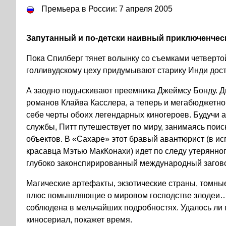
Премьера в России: 7 апреля 2005
Запутанный и по-детски наивный приключенчес
Пока Спилберг тянет волынку со съемками четверто
голливудскому цеху придумывают старику Инди дост
А заодно подыскивают преемника Джеймсу Бонду. Ди
романов Клайва Касслера, а теперь и мегабюджетног
себе черты обоих легендарных киногероев. Будучи 
службы, Питт путешествует по миру, занимаясь пои
объектов. В «Сахаре» этот бравый авантюрист (в и
красавца Мэтью МакКонахи) идет по следу утерянно
глубоко законспирированный международный загов
Магические артефакты, экзотические страны, томны
плюс помышляющие о мировом господстве злодеи…
соблюдена в мельчайших подробностях. Удалось ли 
киносериал, покажет время.