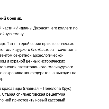
кий боевик.
й части «Индианы Джонса», его коллеги по
ойную смену.
рк Питт – герой серии приключенческих
о голливудского блокбастера – сочетает в
агентом секретной археологической
ском и охраной ценных исторических
сполнении патентованного голливудского
го сокровища конфедератов, а выходит на
ор.
е красавицы (главная – Пенелопа Крус)
 Старая спилберговская рецептура
по ней приготовить новый кассовый