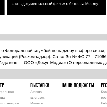
снять документальный фильм о битве за Москву.
о Федеральной службой по надзору в сфере связи,
уникаций (Роскомнадзор). Св-во Эл № ФС 77—71066
 Издатель — ООО «Досуг-Медиа» (
О персональных д
ТР
ВЫСТАВКИ
НАШИ ПОДКАСТЫ
РЕ
тральная
Афиша
Кат
иша
выставок
рес
алог театров
Музеи и
Рей