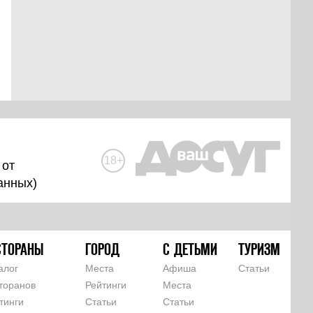
18+
 от
анных
)
СТОРАНЫ
ГОРОД
С ДЕТЬМИ
ТУРИЗМ
алог
Места
Афиша
Статьи
торанов
Рейтинги
Места
тинги
Статьи
Статьи