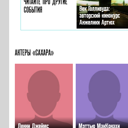
ЧИТАЙТЕ ПРО ДРУГИЕ
Век Голливуда:
СОБЫТИЯ
авторский кинокурс
Анжелики Артюх
АКТЕРЫ «САХАРА»
Ленни Джеймс
Мэттью МакКонахи