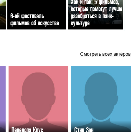
Хой и пой: 5 фильмов,
которые помогут лучше
6-ой фестиваль
разобраться в панк-
фильмов об искусстве
культуре
Смотреть всех актёров
Пенелопа Крус
Стив Зан