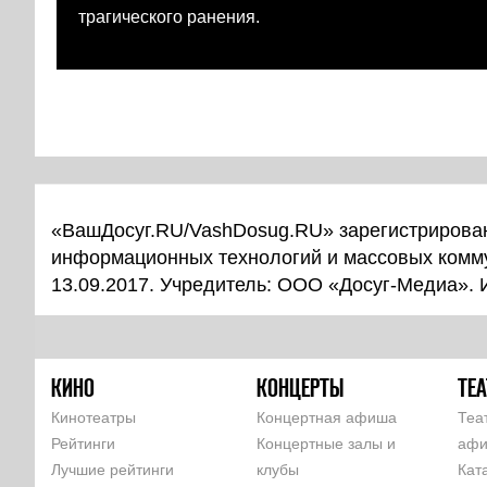
трагического ранения.
«ВашДосуг.RU/VashDosug.RU» зарегистрирован
информационных технологий и массовых комм
13.09.2017. Учредитель: ООО «Досуг-Медиа».
КИНО
КОНЦЕРТЫ
ТЕА
Кинотеатры
Концертная афиша
Теа
Рейтинги
Концертные залы и
аф
Лучшие рейтинги
клубы
Кат