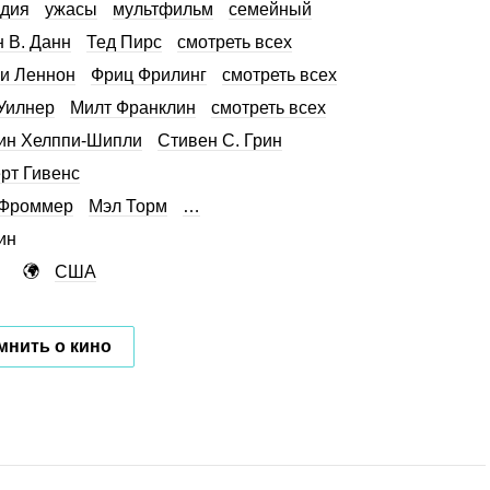
дия
ужасы
мультфильм
семейный
 В. Данн
Тед Пирс
смотреть всех
и Леннон
Фриц Фрилинг
смотреть всех
Уилнер
Милт Франклин
смотреть всех
ин Хелппи-Шипли
Стивен С. Грин
рт Гивенс
 Фроммер
Мэл Торм
…
ин
США
мнить о кино