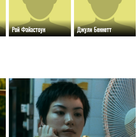
Рой Файастоун
Джули Беннетт