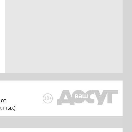
18+
 от
анных
)