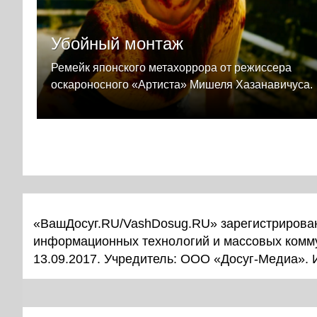
Убойный монтаж
Ремейк японского метахоррора от режиссера
оскароносного «Артиста» Мишеля Хазанавичуса.
«ВашДосуг.RU/VashDosug.RU» зарегистрирован
информационных технологий и массовых комм
13.09.2017. Учредитель: ООО «Досуг-Медиа».