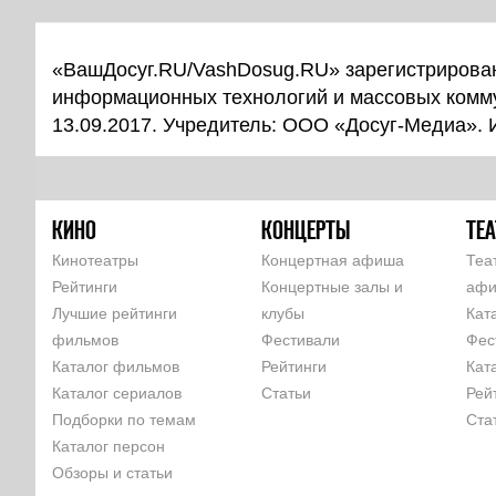
«ВашДосуг.RU/VashDosug.RU» зарегистрирован
информационных технологий и массовых комм
13.09.2017. Учредитель: ООО «Досуг-Медиа».
КИНО
КОНЦЕРТЫ
ТЕА
Кинотеатры
Концертная афиша
Теа
Рейтинги
Концертные залы и
аф
Лучшие рейтинги
клубы
Кат
фильмов
Фестивали
Фес
Каталог фильмов
Рейтинги
Кат
Каталог сериалов
Статьи
Рей
Подборки по темам
Ста
Каталог персон
Обзоры и статьи