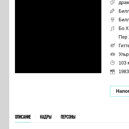
дра
Билл
Билл
Бо Х
Пер 
Гитт
Ульр
103 
1983
Напо
ОПИСАНИЕ
КАДРЫ
ПЕРСОНЫ