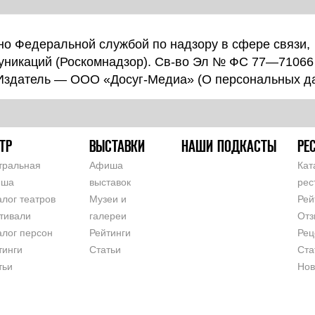
о Федеральной службой по надзору в сфере связи,
уникаций (Роскомнадзор). Св-во Эл № ФС 77—71066
 Издатель — ООО «Досуг-Медиа» (
О персональных д
ТР
ВЫСТАВКИ
НАШИ ПОДКАСТЫ
РЕ
тральная
Афиша
Кат
иша
выставок
рес
алог театров
Музеи и
Рей
тивали
галереи
Отз
алог персон
Рейтинги
Рец
тинги
Статьи
Ста
тьи
Нов