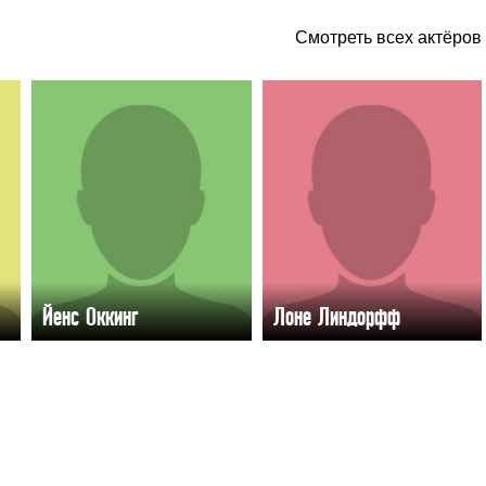
Смотреть всех актёров
Йенс Оккинг
Лоне Линдорфф