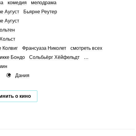
ма
комедия
мелодрама
е Аугуст
Бьярне Реутер
е Аугуст
ольтен
Хольст
е Колвиг
Франсуаза Николет
смотреть всех
икке Бондо
Сольбьёрг Хёйфельдт
…
мин
Дания
мнить о кино