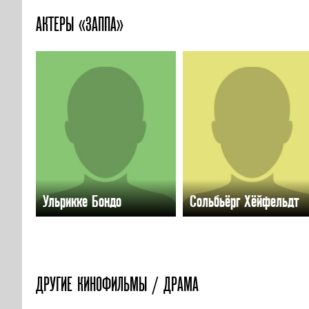
АКТЕРЫ «ЗАППА»
Ульрикке Бондо
Сольбьёрг Хёйфельдт
ДРУГИЕ КИНОФИЛЬМЫ / ДРАМА