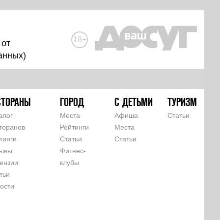
18+
 от
анных
)
СТОРАНЫ
ГОРОД
С ДЕТЬМИ
ТУРИЗМ
алог
Места
Афиша
Статьи
торанов
Рейтинги
Места
тинги
Статьи
Статьи
ывы
Фитнес-
ензии
клубы
тьи
ости