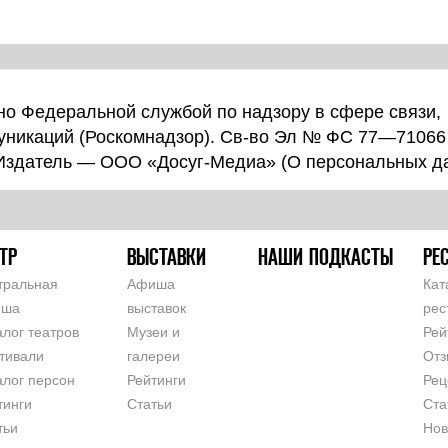
о Федеральной службой по надзору в сфере связи,
уникаций (Роскомнадзор). Св-во Эл № ФС 77—71066
 Издатель — ООО «Досуг-Медиа» (
О персональных д
ТР
ВЫСТАВКИ
НАШИ ПОДКАСТЫ
РЕ
тральная
Афиша
Кат
иша
выставок
рес
алог театров
Музеи и
Рей
тивали
галереи
Отз
алог персон
Рейтинги
Рец
тинги
Статьи
Ста
тьи
Нов