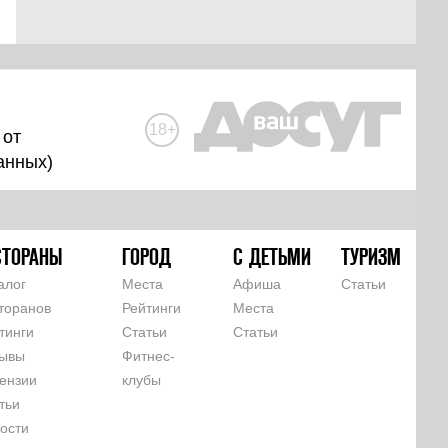
18+
 от
анных
)
СТОРАНЫ
ГОРОД
С ДЕТЬМИ
ТУРИЗМ
алог
Места
Афиша
Статьи
торанов
Рейтинги
Места
тинги
Статьи
Статьи
ывы
Фитнес-
ензии
клубы
тьи
ости