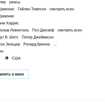
лер
ужасы
Триконис
Гейлен Томпсон
смотреть всех
Триконис
ни Харрис
ольм Левинталь
Пол Джозеф
смотреть всех
рт В. Шитс
Питер Джеймисон
он Зельцер
Ричард Кренна
…
ин
США
мнить о кино