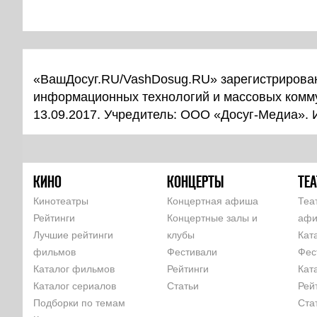
«ВашДосуг.RU/VashDosug.RU» зарегистрирован
информационных технологий и массовых комм
13.09.2017. Учредитель: ООО «Досуг-Медиа».
КИНО
КОНЦЕРТЫ
ТЕА
Кинотеатры
Концертная афиша
Теа
Рейтинги
Концертные залы и
аф
Лучшие рейтинги
клубы
Кат
фильмов
Фестивали
Фес
Каталог фильмов
Рейтинги
Кат
Каталог сериалов
Статьи
Рей
Подборки по темам
Ста