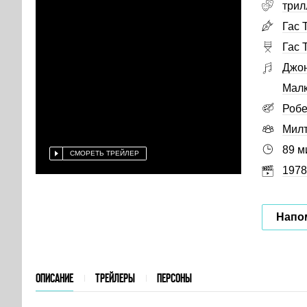
трил
Гас 
Гас 
Джон
Малк
Робе
Милт
89 м
СМОРЕТЬ ТРЕЙЛЕР
1978
Напо
ОПИСАНИЕ
ТРЕЙЛЕРЫ
ПЕРСОНЫ