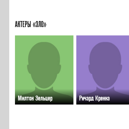
АКТЕРЫ «ЗЛО»
Милтон Зельцер
Ричард Кренна