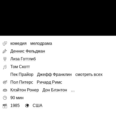
комедия
мелодрама
Деннис Фельдман
Лиза Готтлиб
Том Скотт
Пек Прайор
Джефф Франклин
смотреть всех
Пол Питерс
Ричард Римс
Клэйтон Ронер
Дон Блэнтон
…
90 мин
1985
США