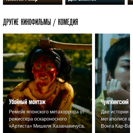
ДРУГИЕ КИНОФИЛЬМЫ / КОМЕДИЯ
Убойный монтаж
Чунгкингский 
Ремейк японского метахоррора от
Две истории о
режиссера оскароносного
мегаполисе в
«Артиста» Мишеля Хазанавичуса.
Вонга Кар-Вая