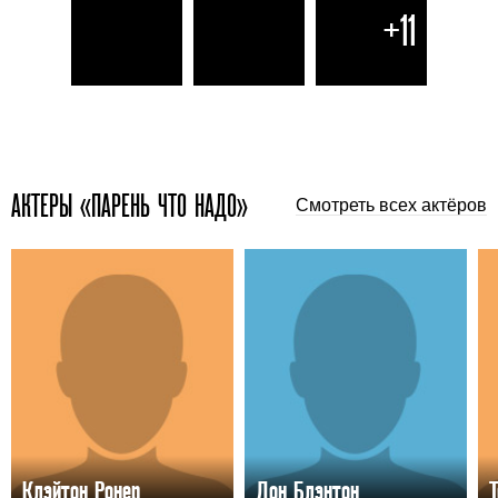
+11
АКТЕРЫ «ПАРЕНЬ ЧТО НАДО»
Смотреть всех актёров
Клэйтон Ронер
Дон Блэнтон
Т