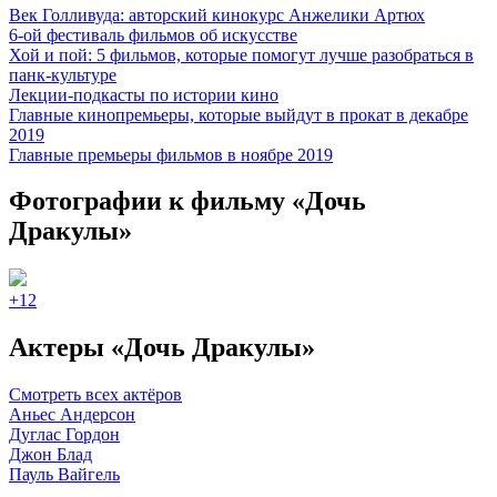
Век Голливуда: авторский кинокурс Анжелики Артюх
6-ой фестиваль фильмов об искусстве
Хой и пой: 5 фильмов, которые помогут лучше разобраться в
панк-культуре
Лекции-подкасты по истории кино
Главные кинопремьеры, которые выйдут в прокат в декабре
2019
Главные премьеры фильмов в ноябре 2019
Фотографии
к фильму «Дочь
Дракулы»
+12
Актеры «Дочь Дракулы»
Смотреть всех актёров
Аньес Андерсон
Дуглас Гордон
Джон Блад
Пауль Вайгель