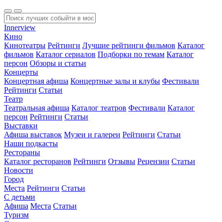
Innerview
Кино
Кинотеатры
Рейтинги
Лучшие рейтинги фильмов
Каталог
фильмов
Каталог сериалов
Подборки по темам
Каталог
персон
Обзоры и статьи
Концерты
Концертная афиша
Концертные залы и клубы
Фестивали
Рейтинги
Статьи
Театр
Театральная афиша
Каталог театров
Фестивали
Каталог
персон
Рейтинги
Статьи
Выставки
Афиша выставок
Музеи и галереи
Рейтинги
Статьи
Наши подкасты
Рестораны
Каталог ресторанов
Рейтинги
Отзывы
Рецензии
Статьи
Новости
Город
Места
Рейтинги
Статьи
С детьми
Афиша
Места
Статьи
Туризм