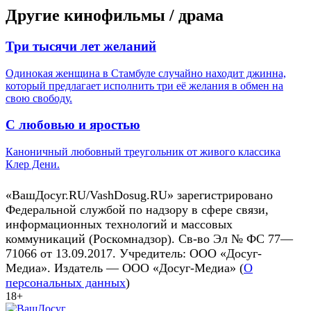
Другие кинофильмы / драма
Три тысячи лет желаний
Одинокая женщина в Стамбуле случайно находит джинна,
который предлагает исполнить три её желания в обмен на
свою свободу.
С любовью и яростью
Каноничный любовный треугольник от живого классика
Клер Дени.
«ВашДосуг.RU/VashDosug.RU» зарегистрировано
Федеральной службой по надзору в сфере связи,
информационных технологий и массовых
коммуникаций (Роскомнадзор). Св-во Эл № ФС 77—
71066 от 13.09.2017. Учредитель: ООО «Досуг-
Медиа». Издатель — ООО «Досуг-Медиа» (
О
персональных данных
)
18+