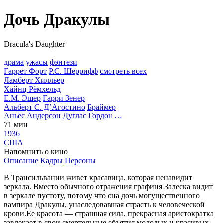
Дочь Дракулы
Dracula's Daughter
драма
ужасы
фэнтези
Гаррет Форт
Р.С. Шеррифф
смотреть всех
Ламберт Хилльер
Хайнц Рёмхельд
Е.М. Эшер
Гарри Зенер
Альберт С. Д’Агостино
Браймер
Аньес Андерсон
Дуглас Гордон
…
71 мин
1936
США
Напомнить о кино
Описание
Кадры
Персоны
В Трансильвании живет красавица, которая ненавидит
зеркала. Вместо обычного отражения графиня Залеска видит
в зеркале пустоту, потому что она дочь могущественного
вампира Дракулы, унаследовавшая страсть к человеческой
крови.Ее красота — страшная сила, прекрасная аристократка
завлекает в свои смертельные объятия молодых и красивых