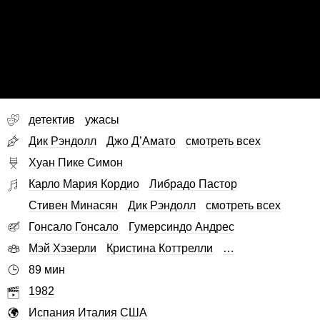
детектив
ужасы
Дик Рэндолл
Джо Д’Амато
смотреть всех
Хуан Пике Симон
Карло Мария Кордио
Либрадо Пастор
Стивен Минасян
Дик Рэндолл
смотреть всех
Гонсало Гонсало
Гумерсиндо Андрес
Мэй Хэзерли
Кристина Коттрелли
…
89 мин
1982
Испания
Италия
США