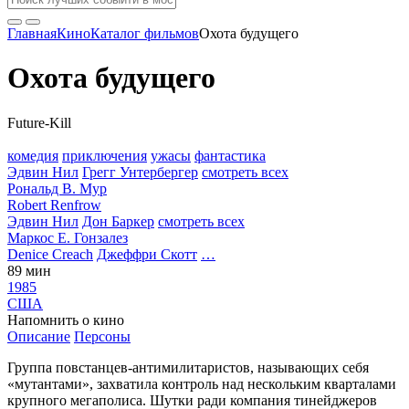
Главная
Кино
Каталог фильмов
Охота будущего
Охота будущего
Future-Kill
комедия
приключения
ужасы
фантастика
Эдвин Нил
Грегг Унтербергер
смотреть всех
Рональд В. Мур
Robert Renfrow
Эдвин Нил
Дон Баркер
смотреть всех
Маркос Е. Гонзалез
Denice Creach
Джеффри Скотт
…
89 мин
1985
США
Напомнить о кино
Описание
Персоны
Группа повстанцев-антимилитаристов, называющих себя
«мутантами», захватила контроль над нескольким кварталами
крупного мегаполиса. Шутки ради компания тинейджеров