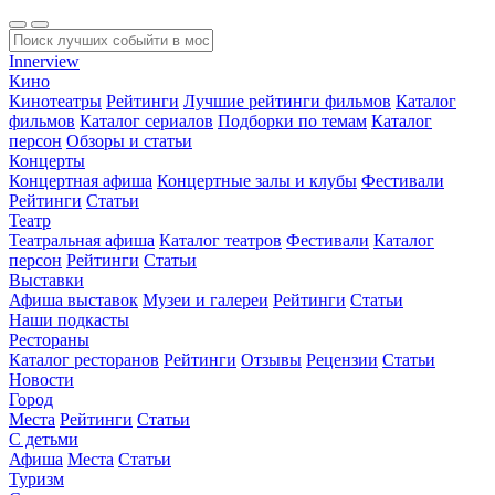
Innerview
Кино
Кинотеатры
Рейтинги
Лучшие рейтинги фильмов
Каталог
фильмов
Каталог сериалов
Подборки по темам
Каталог
персон
Обзоры и статьи
Концерты
Концертная афиша
Концертные залы и клубы
Фестивали
Рейтинги
Статьи
Театр
Театральная афиша
Каталог театров
Фестивали
Каталог
персон
Рейтинги
Статьи
Выставки
Афиша выставок
Музеи и галереи
Рейтинги
Статьи
Наши подкасты
Рестораны
Каталог ресторанов
Рейтинги
Отзывы
Рецензии
Статьи
Новости
Город
Места
Рейтинги
Статьи
С детьми
Афиша
Места
Статьи
Туризм