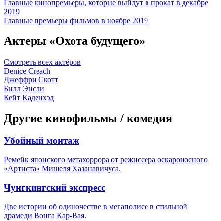
Главные кинопремьеры, которые выйдут в прокат в декабре
2019
Главные премьеры фильмов в ноябре 2019
Актеры «Охота будущего»
Смотреть всех актёров
Denice Creach
Джеффри Скотт
Билл Энсли
Кейт Каденхэд
Другие кинофильмы / комедия
Убойный монтаж
Ремейк японского метахоррора от режиссера оскароносного
«Артиста» Мишеля Хазанавичуса.
Чунгкингский экспресс
Две истории об одиночестве в мегаполисе в стильной
драмеди Вонга Кар-Вая.