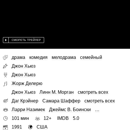
СМОРЕТЬ ТРЕЙЛЕР
драма
комедия
мелодрама
семейный
Джон Хьюз
Джон Хьюз
Жорж Делерю
Джон Хьюз
Линн М. Морган
смотреть всех
Даг Крэйнер
Самара Шаффер
смотреть всех
Ларри Назимек
Джеймс В. Боински
…
101 мин
12+
IMDB
5.0
1991
США