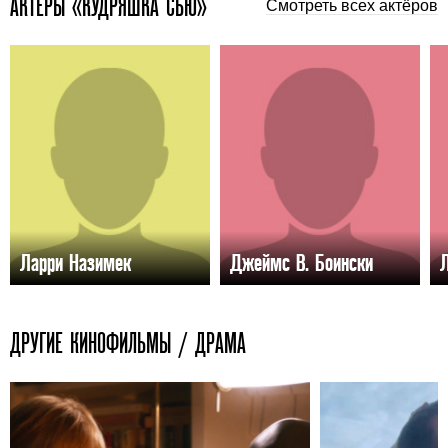
АКТЕРЫ «КУДРЯШКА СЬЮ»
Смотреть всех актёров
Ларри Назимек
Джеймс В. Боински
ДРУГИЕ КИНОФИЛЬМЫ / ДРАМА