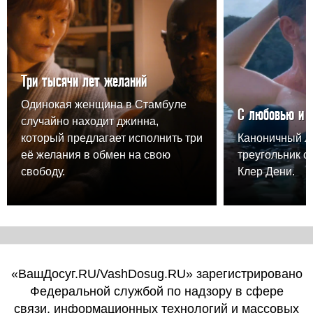
Три тысячи лет желаний
Одинокая женщина в Стамбуле
С любовью и 
случайно находит джинна,
который предлагает исполнить три
Каноничный 
её желания в обмен на свою
треугольник о
свободу.
Клер Дени.
«ВашДосуг.RU/VashDosug.RU» зарегистрировано
Федеральной службой по надзору в сфере
связи, информационных технологий и массовых