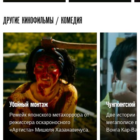
ДРУГИЕ КИНОФИЛЬМЫ / КОМЕДИЯ
Убойный монтаж
Чунгкингский 
Ремейк японского метахоррора от
Две истории о
режиссера оскароносного
мегаполисе в
«Артиста» Мишеля Хазанавичуса.
Вонга Кар-Вая