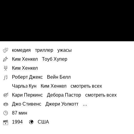
комедия
триллер
ужасы
Ким Хенкел
Тоуб Хупер
Ким Хенкел
Роберт Джекс
Вейн Белл
Чарльз Кун
Ким Хенкел
смотреть всех
Кари Перкинс
Дебора Пастор
смотреть всех
Джо Стивенс
Джери Уолкотт
…
87 мин
1994
США