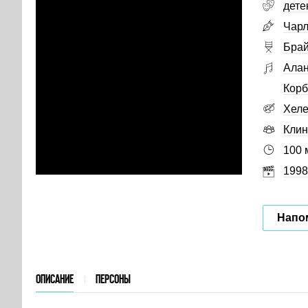
дете
Чарл
Бра
Алан
Корб
Хеле
Клин
100 
1998
Напо
ОПИСАНИЕ
ПЕРСОНЫ