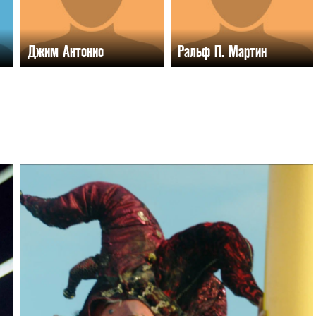
Джим Антонио
Ральф П. Мартин