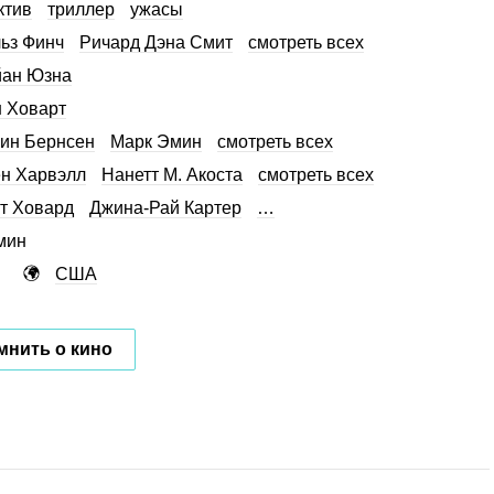
ктив
триллер
ужасы
ьз Финч
Ричард Дэна Смит
смотреть всех
йан Юзна
 Ховарт
ин Бернсен
Марк Эмин
смотреть всех
н Харвэлл
Нанетт М. Акоста
смотреть всех
т Ховард
Джина-Рай Картер
…
мин
США
мнить о кино