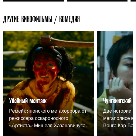
ДРУГИЕ КИНОФИЛЬМЫ / КОМЕДИЯ
Убойный монтаж
Чунгкингский 
Ремейк японского метахоррора от
Две истории о
режиссера оскароносного
мегаполисе в
«Артиста» Мишеля Хазанавичуса.
Вонга Кар-Вая