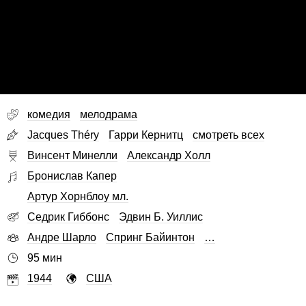
комедия
мелодрама
Jacques Théry
Гарри Кернитц
смотреть всех
Винсент Минелли
Александр Холл
Бронислав Капер
Артур Хорнблоу мл.
Седрик Гиббонс
Эдвин Б. Уиллис
Андре Шарло
Спринг Байинтон
…
95 мин
1944
США