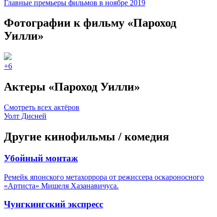
Главные премьеры фильмов в ноябре 2019
Фотографии
к фильму «Пароход
Уилли»
+6
Актеры «Пароход Уилли»
Смотреть всех актёров
Уолт Дисней
Другие кинофильмы / комедия
Убойный монтаж
Ремейк японского метахоррора от режиссера оскароносного
«Артиста» Мишеля Хазанавичуса.
Чунгкингский экспресс