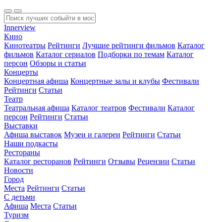
Innerview
Кино
Кинотеатры
Рейтинги
Лучшие рейтинги фильмов
Каталог
фильмов
Каталог сериалов
Подборки по темам
Каталог
персон
Обзоры и статьи
Концерты
Концертная афиша
Концертные залы и клубы
Фестивали
Рейтинги
Статьи
Театр
Театральная афиша
Каталог театров
Фестивали
Каталог
персон
Рейтинги
Статьи
Выставки
Афиша выставок
Музеи и галереи
Рейтинги
Статьи
Наши подкасты
Рестораны
Каталог ресторанов
Рейтинги
Отзывы
Рецензии
Статьи
Новости
Город
Места
Рейтинги
Статьи
С детьми
Афиша
Места
Статьи
Туризм