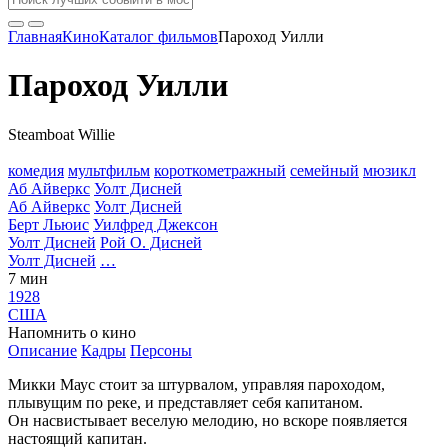
Главная
Кино
Каталог фильмов
Пароход Уилли
Пароход Уилли
Steamboat Willie
комедия
мультфильм
короткометражный
семейный
мюзикл
Аб Айверкс
Уолт Дисней
Аб Айверкс
Уолт Дисней
Берт Льюис
Уилфред Джексон
Уолт Дисней
Рой О. Дисней
Уолт Дисней
…
7 мин
1928
США
Напомнить о кино
Описание
Кадры
Персоны
Микки Маус стоит за штурвалом, управляя пароходом,
плывущим по реке, и представляет себя капитаном.
Он насвистывает веселую мелодию, но вскоре появляется
настоящий капитан.