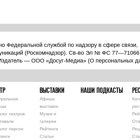
о Федеральной службой по надзору в сфере связи,
уникаций (Роскомнадзор). Св-во Эл № ФС 77—71066
 Издатель — ООО «Досуг-Медиа» (
О персональных д
ТР
ВЫСТАВКИ
НАШИ ПОДКАСТЫ
РЕ
тральная
Афиша
Кат
иша
выставок
рес
алог театров
Музеи и
Рей
тивали
галереи
Отз
алог персон
Рейтинги
Рец
тинги
Статьи
Ста