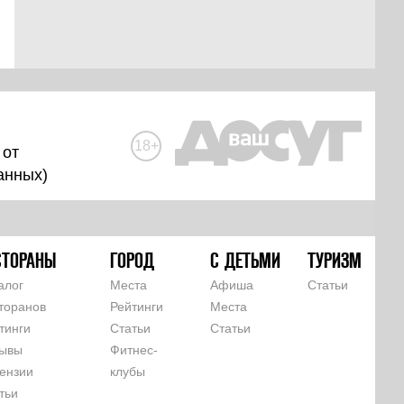
18+
 от
анных
)
СТОРАНЫ
ГОРОД
С ДЕТЬМИ
ТУРИЗМ
алог
Места
Афиша
Статьи
торанов
Рейтинги
Места
тинги
Статьи
Статьи
ывы
Фитнес-
ензии
клубы
тьи