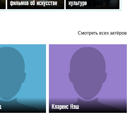
фильмов об искусстве
культуре
Смотреть всех актёров
д
Кларенс Нэш