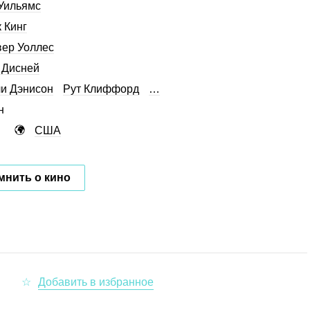
Уильямс
 Кинг
ер Уоллес
 Дисней
и Дэнисон
Рут Клиффорд
…
н
США
мнить о кино