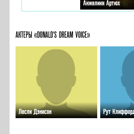
Анжелики Артюх
АКТЕРЫ «DONALD'S DREAM VOICE»
Лесли Дэнисон
Рут Клиффор