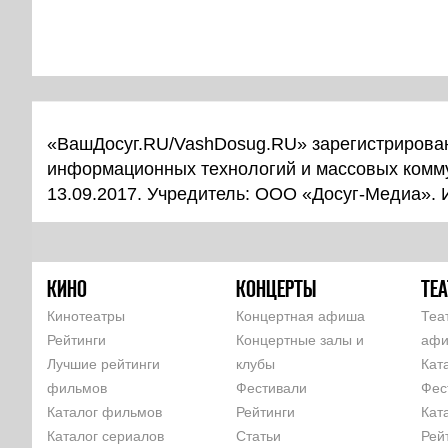
«ВашДосуг.RU/VashDosug.RU» зарегистрирован
информационных технологий и массовых комм
13.09.2017. Учредитель: ООО «Досуг-Медиа».
КИНО
КОНЦЕРТЫ
ТЕА
Кинотеатры
Концертная афиша
Теа
Рейтинги
Концертные залы и
аф
Лучшие рейтинги
клубы
Кат
фильмов
Фестивали
Фес
Каталог фильмов
Рейтинги
Кат
Каталог сериалов
Статьи
Рей