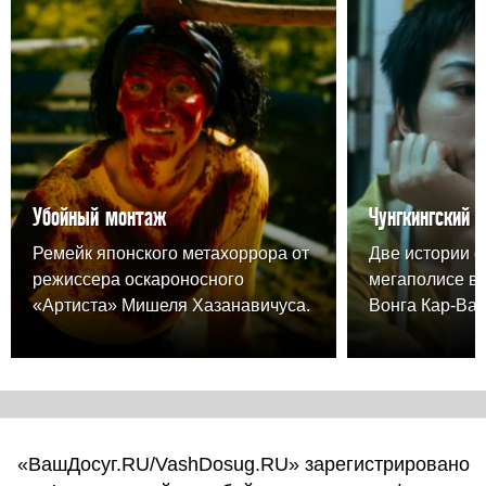
Убойный монтаж
Чунгкингский 
Ремейк японского метахоррора от
Две истории о
режиссера оскароносного
мегаполисе в
«Артиста» Мишеля Хазанавичуса.
Вонга Кар-Вая
«ВашДосуг.RU/VashDosug.RU» зарегистрировано