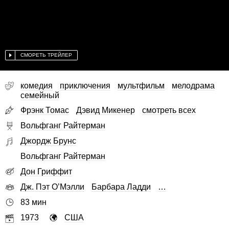
СМОРЕТЬ ТРЕЙЛЕР
комедия
приключения
мультфильм
мелодрама
семейный
Фрэнк Томас
Дэвид Микенер
смотреть всех
Вольфганг Райтерман
Джордж Брунс
Вольфганг Райтерман
Дон Гриффит
Дж. Пэт О’Мэлли
Барбара Ладди
…
83 мин
1973
США