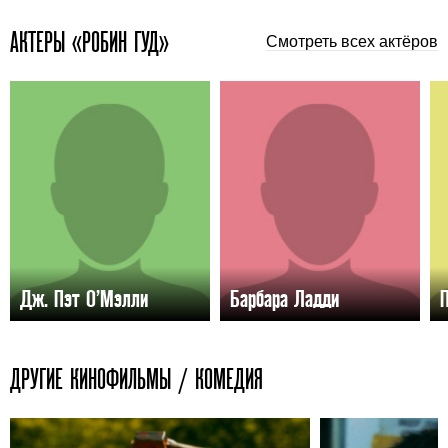
АКТЕРЫ «РОБИН ГУД»
Смотреть всех актёров
Дж. Пэт О’Мэлли
Барбара Ладди
П
ДРУГИЕ КИНОФИЛЬМЫ / КОМЕДИЯ