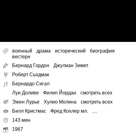
военный
драма
исторический
биография
вестерн
Бернард Гордон
Джулиан Зимет
Роберт Сьодмак
Бернардо Сигал
Луи Доливе
Филип Йордан
смотреть всех
Эжен Лурье
Хулио Молина
смотреть всех
Билл Кристмас
Фред Кохлер мл.
…
143 мин
1967