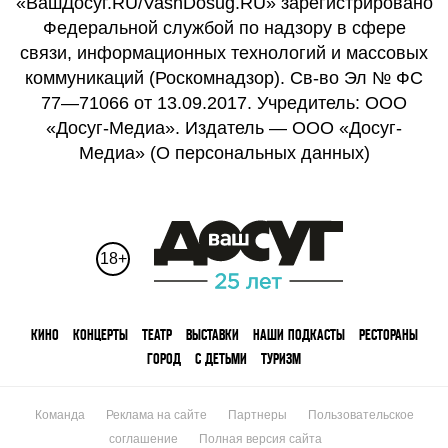
«ВашДосуг.RU/VashDosug.RU» зарегистрировано
Федеральной службой по надзору в сфере
связи, информационных технологий и массовых
коммуникаций (Роскомнадзор). Св-во Эл № ФС
77—71066 от 13.09.2017. Учредитель: ООО
«Досуг-Медиа». Издатель — ООО «Досуг-
Медиа» (
О персональных данных
)
18+
КИНО
КОНЦЕРТЫ
ТЕАТР
ВЫСТАВКИ
НАШИ ПОДКАСТЫ
РЕСТОРАНЫ
ГОРОД
С ДЕТЬМИ
ТУРИЗМ
Команда
Реклама на сайте
Партнеры
Пользовательское
соглашение
Полная версия сайта