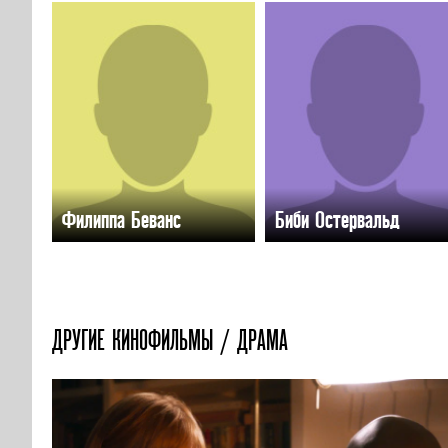
Филиппа Беванс
Биби Остервальд
ДРУГИЕ КИНОФИЛЬМЫ / ДРАМА