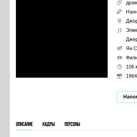
дра
Нанн
Джор
Элме
Дже
Ян С
Фили
106 
1964
Напо
ОПИСАНИЕ
КАДРЫ
ПЕРСОНЫ