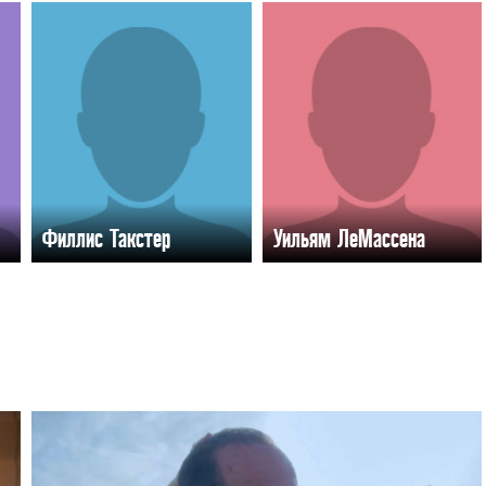
Филлис Такстер
Уильям ЛеМассена