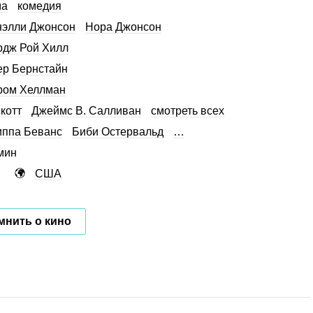
ма
комедия
элли Джонсон
Нора Джонсон
дж Рой Хилл
р Бернстайн
ром Хеллман
котт
Джеймс В. Салливан
смотреть всех
ппа Беванс
Биби Остервальд
…
мин
США
мнить о кино