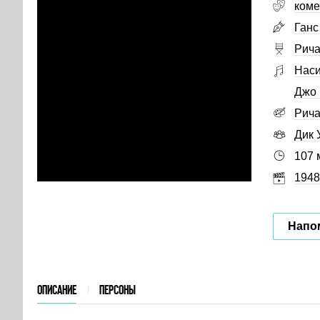
коме
Ганс
Рича
Наси
Джо 
Рич
Дик 
107 
1948
Напо
ОПИСАНИЕ
ПЕРСОНЫ