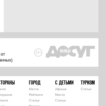
18+
 от
анных
)
СТОРАНЫ
ГОРОД
С ДЕТЬМИ
ТУРИЗМ
алог
Места
Афиша
Статьи
торанов
Рейтинги
Места
тинги
Статьи
Статьи