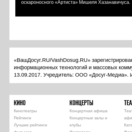
оскароносного «Артиста» Мишеля Хазанавичуса.
«ВашДосуг.RU/VashDosug.RU» зарегистрирован
информационных технологий и массовых комм
13.09.2017. Учредитель: ООО «Досуг-Медиа».
КИНО
КОНЦЕРТЫ
ТЕА
Кинотеатры
Концертная афиша
Теа
Рейтинги
Концертные залы и
аф
Лучшие рейтинги
клубы
Кат