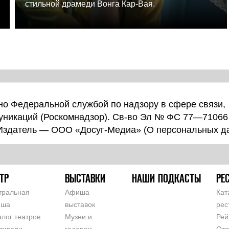
стильной драмеди Вонга Кар-Вая.
о Федеральной службой по надзору в сфере связи,
уникаций (Роскомнадзор). Св-во Эл № ФС 77—71066
 Издатель — ООО «Досуг-Медиа» (
О персональных д
ТР
ВЫСТАВКИ
НАШИ ПОДКАСТЫ
РЕ
тральная
Афиша
Кат
иша
выставок
рес
алог театров
Музеи и
Рей