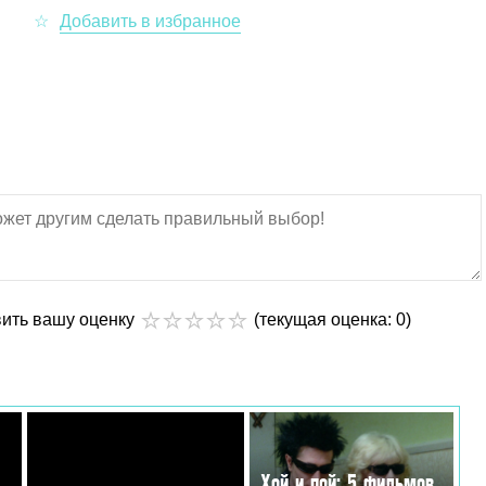
вить вашу оценку
(текущая оценка: 0)
Хой и пой: 5 фильмов,