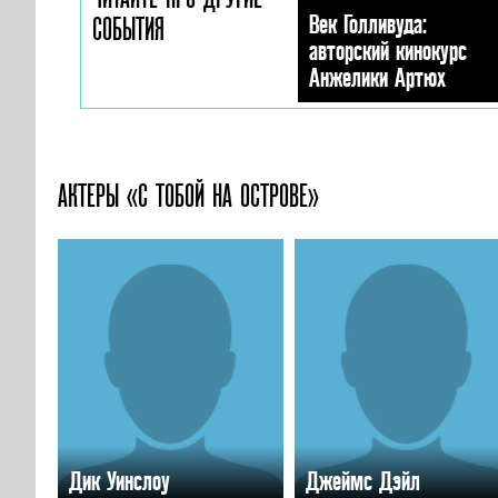
Век Голливуда:
СОБЫТИЯ
авторский кинокурс
Анжелики Артюх
АКТЕРЫ «С ТОБОЙ НА ОСТРОВЕ»
Дик Уинслоу
Джеймс Дэйл