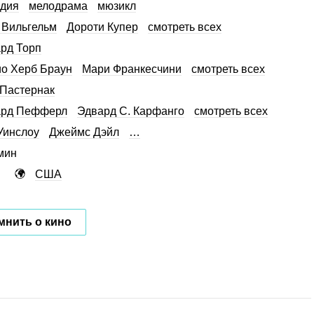
дия
мелодрама
мюзикл
 Вильгельм
Дороти Купер
смотреть всех
рд Торп
о Херб Браун
Мари Франкесчини
смотреть всех
Пастернак
ард Пефферл
Эдвард С. Карфанго
смотреть всех
Уинслоу
Джеймс Дэйл
…
мин
США
мнить о кино