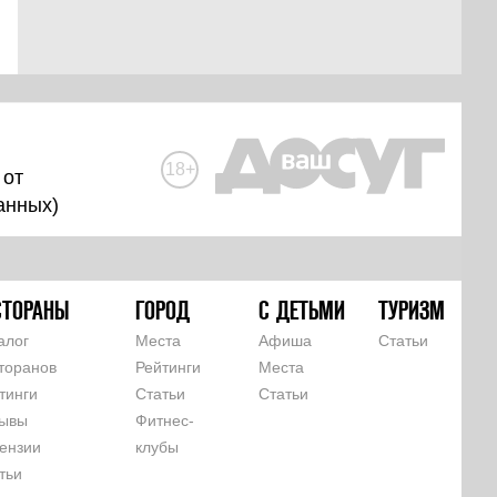
18+
 от
анных
)
СТОРАНЫ
ГОРОД
С ДЕТЬМИ
ТУРИЗМ
алог
Места
Афиша
Статьи
торанов
Рейтинги
Места
тинги
Статьи
Статьи
ывы
Фитнес-
ензии
клубы
тьи