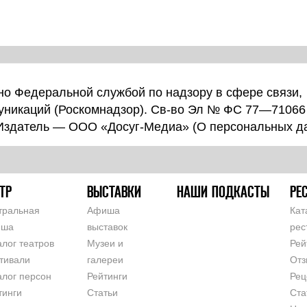
о Федеральной службой по надзору в сфере связи,
уникаций (Роскомнадзор). Св-во Эл № ФС 77—71066
 Издатель — ООО «Досуг-Медиа» (
О персональных д
ТР
ВЫСТАВКИ
НАШИ ПОДКАСТЫ
РЕ
тральная
Афиша
Кат
иша
выставок
рес
алог театров
Музеи и
Рей
тивали
галереи
Отз
алог персон
Рейтинги
Рец
тинги
Статьи
Ста