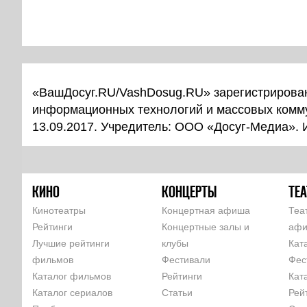
«ВашДосуг.RU/VashDosug.RU» зарегистрирован
информационных технологий и массовых комм
13.09.2017. Учредитель: ООО «Досуг-Медиа».
КИНО
КОНЦЕРТЫ
ТЕА
Кинотеатры
Концертная афиша
Теа
Рейтинги
Концертные залы и
аф
Лучшие рейтинги
клубы
Кат
фильмов
Фестивали
Фес
Каталог фильмов
Рейтинги
Кат
Каталог сериалов
Статьи
Рей