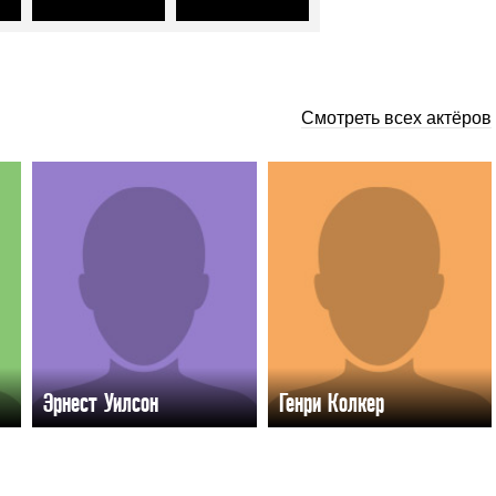
Смотреть всех актёров
Эрнест Уилсон
Генри Колкер