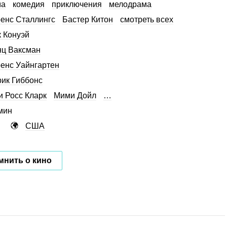
ма
комедия
приключения
мелодрама
енс Сталлингс
Бастер Китон
смотреть всех
 Конуэй
ц Ваксман
енс Уайнгартен
ик Гиббонс
и Росс Кларк
Мими Дойл
…
мин
США
мнить о кино