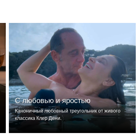
С любовью и яростью
Каноничный любовный треугольник от живого
классика Клер Дени.