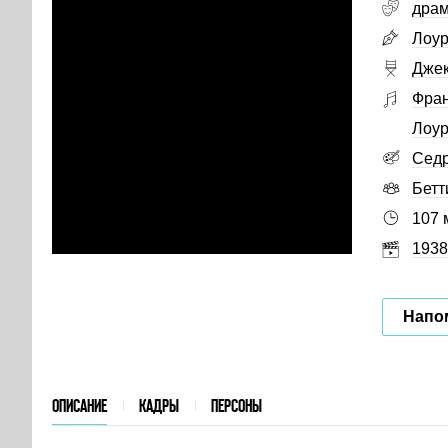
дра
Лоур
Джек
Фран
Лоур
Седр
Бетт
107 
1938
Напо
ОПИСАНИЕ
КАДРЫ
ПЕРСОНЫ