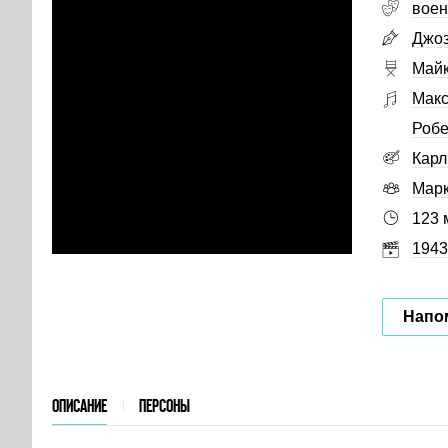
вое
Джоз
Майк
Макс
Робе
Карл
Марк
123 
1943
Напо
ОПИСАНИЕ
ПЕРСОНЫ