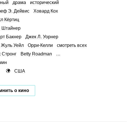
нный
драма
исторический
еф Э. Дейвис
Ховард Кох
л Кёртиц
 Штайнер
рт Бакнер
Джек Л. Уорнер
 Жуль Уейл
Орри-Келли
смотреть всех
 Стронг
Betty Roadman
…
мин
США
мнить о кино