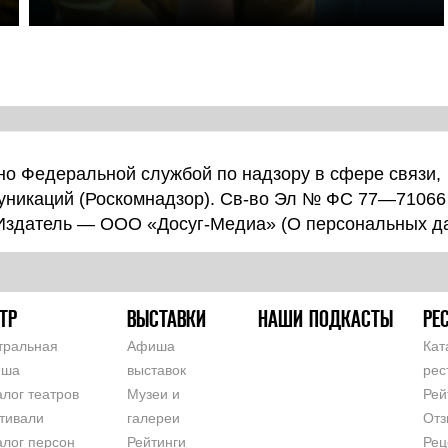
о Федеральной службой по надзору в сфере связи,
уникаций (Роскомнадзор). Св-во Эл № ФС 77—71066
 Издатель — ООО «Досуг-Медиа» (
О персональных д
ТР
ВЫСТАВКИ
НАШИ ПОДКАСТЫ
РЕ
тральная
Афиша
Кат
иша
выставок
рес
алог театров
Музеи и
Рей
тивали
галереи
Отз
алог персон
Рейтинги
Рец