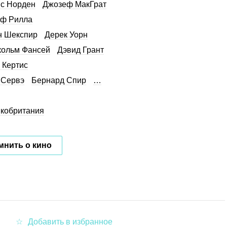
с Норден
Джозеф МакГрат
ьф Рилла
н Шекспир
Дерек Уорн
ольм Фансей
Дэвид Грант
 Кертис
 Сервэ
Бернард Спир
…
кобритания
мнить о кино