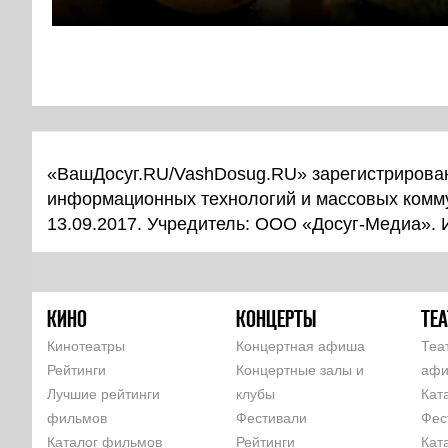
«ВашДосуг.RU/VashDosug.RU» зарегистрирован
информационных технологий и массовых комм
13.09.2017. Учредитель: ООО «Досуг-Медиа».
КИНО
КОНЦЕРТЫ
ТЕА
Кинотеатры
Концертная афиша
Теа
Рейтинги
Концертные залы и
аф
Лучшие рейтинги
клубы
Кат
фильмов
Фестивали
Фес
Каталог фильмов
Рейтинги
Кат