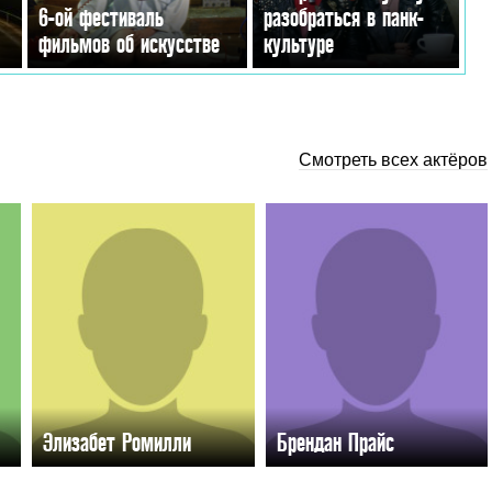
6-ой фестиваль
разобраться в панк-
фильмов об искусстве
культуре
Смотреть всех актёров
Элизабет Ромилли
Брендан Прайс