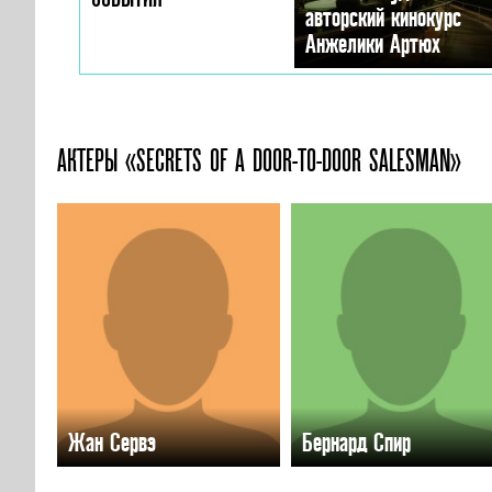
авторский кинокурс
Анжелики Артюх
АКТЕРЫ «SECRETS OF A DOOR-TO-DOOR SALESMAN»
Жан Сервэ
Бернард Спир