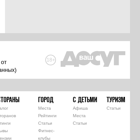
18+
 от
анных
)
СТОРАНЫ
ГОРОД
С ДЕТЬМИ
ТУРИЗМ
алог
Места
Афиша
Статьи
торанов
Рейтинги
Места
тинги
Статьи
Статьи
ывы
Фитнес-
ензии
клубы