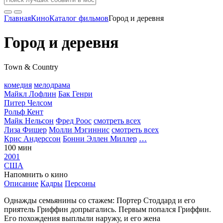
Главная
Кино
Каталог фильмов
Город и деревня
Город и деревня
Town & Country
комедия
мелодрама
Майкл Лофлин
Бак Генри
Питер Челсом
Рольф Кент
Майк Нельсон
Фред Роос
смотреть всех
Лиза Фишер
Молли Мэгиннис
смотреть всех
Крис Андерссон
Бонни Эллен Миллер
…
100 мин
2001
США
Напомнить о кино
Описание
Кадры
Персоны
Однажды семьянины со стажем: Портер Стоддард и его
приятель Гриффин допрыгались. Первым попался Гриффин.
Его похождения выплыли наружу, и его жена