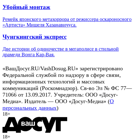
Убойный монтаж
Ремейк японского метахоррора от режиссера оскароносного
«Артиста» Мишеля Хазанавичуса.
Чунгкингский экспресс
Две истории об одиночестве в мегаполисе в стильной
драмеди Вонга Кар-Вая.
«ВашДосуг.RU/VashDosug.RU» зарегистрировано
Федеральной службой по надзору в сфере связи,
информационных технологий и массовых
коммуникаций (Роскомнадзор). Св-во Эл № ФС 77—
71066 от 13.09.2017. Учредитель: ООО «Досуг-
Медиа». Издатель — ООО «Досуг-Медиа» (
О
персональных данных
)
18+
18+