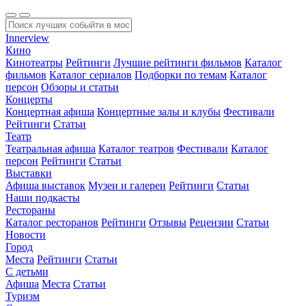
Innerview
Кино
Кинотеатры
Рейтинги
Лучшие рейтинги фильмов
Каталог
фильмов
Каталог сериалов
Подборки по темам
Каталог
персон
Обзоры и статьи
Концерты
Концертная афиша
Концертные залы и клубы
Фестивали
Рейтинги
Статьи
Театр
Театральная афиша
Каталог театров
Фестивали
Каталог
персон
Рейтинги
Статьи
Выставки
Афиша выставок
Музеи и галереи
Рейтинги
Статьи
Наши подкасты
Рестораны
Каталог ресторанов
Рейтинги
Отзывы
Рецензии
Статьи
Новости
Город
Места
Рейтинги
Статьи
С детьми
Афиша
Места
Статьи
Туризм