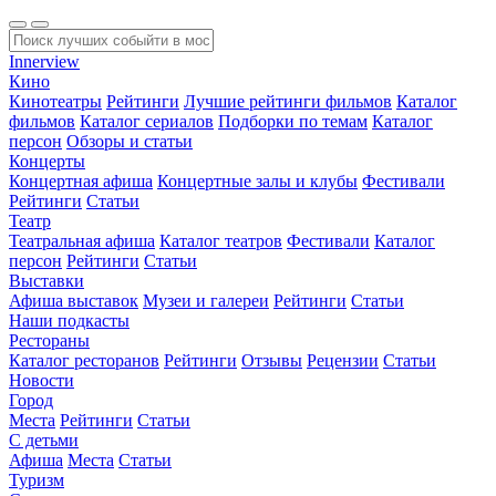
Innerview
Кино
Кинотеатры
Рейтинги
Лучшие рейтинги фильмов
Каталог
фильмов
Каталог сериалов
Подборки по темам
Каталог
персон
Обзоры и статьи
Концерты
Концертная афиша
Концертные залы и клубы
Фестивали
Рейтинги
Статьи
Театр
Театральная афиша
Каталог театров
Фестивали
Каталог
персон
Рейтинги
Статьи
Выставки
Афиша выставок
Музеи и галереи
Рейтинги
Статьи
Наши подкасты
Рестораны
Каталог ресторанов
Рейтинги
Отзывы
Рецензии
Статьи
Новости
Город
Места
Рейтинги
Статьи
С детьми
Афиша
Места
Статьи
Туризм