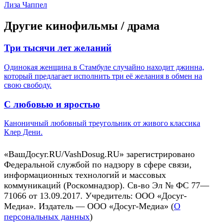
Лиза Чаппел
Другие кинофильмы / драма
Три тысячи лет желаний
Одинокая женщина в Стамбуле случайно находит джинна,
который предлагает исполнить три её желания в обмен на
свою свободу.
С любовью и яростью
Каноничный любовный треугольник от живого классика
Клер Дени.
«ВашДосуг.RU/VashDosug.RU» зарегистрировано
Федеральной службой по надзору в сфере связи,
информационных технологий и массовых
коммуникаций (Роскомнадзор). Св-во Эл № ФС 77—
71066 от 13.09.2017. Учредитель: ООО «Досуг-
Медиа». Издатель — ООО «Досуг-Медиа» (
О
персональных данных
)