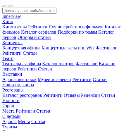
Innerview
Кино
Кинотеатры
Рейтинги
Лучшие рейтинги фильмов
Каталог
фильмов
Каталог сериалов
Подборки по темам
Каталог
персон
Обзоры и статьи
Концерты
Концертная афиша
Концертные залы и клубы
Фестивали
Рейтинги
Статьи
Театр
Театральная афиша
Каталог театров
Фестивали
Каталог
персон
Рейтинги
Статьи
Выставки
Афиша выставок
Музеи и галереи
Рейтинги
Статьи
Наши подкасты
Рестораны
Каталог ресторанов
Рейтинги
Отзывы
Рецензии
Статьи
Новости
Город
Места
Рейтинги
Статьи
С детьми
Афиша
Места
Статьи
Туризм