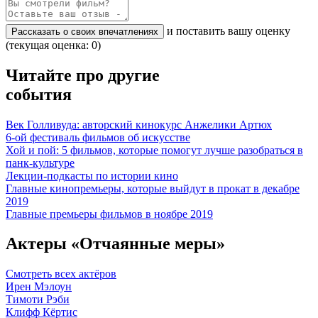
и поставить вашу оценку
Рассказать о своих впечатлениях
(текущая оценка: 0)
Читайте про другие
события
Век Голливуда: авторский кинокурс Анжелики Артюх
6-ой фестиваль фильмов об искусстве
Хой и пой: 5 фильмов, которые помогут лучше разобраться в
панк-культуре
Лекции-подкасты по истории кино
Главные кинопремьеры, которые выйдут в прокат в декабре
2019
Главные премьеры фильмов в ноябре 2019
Актеры «Отчаянные меры»
Смотреть всех актёров
Ирен Мэлоун
Тимоти Рэби
Клифф Кёртис