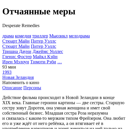
Отчаянные меры
Desperate Remedies
драма
комедия
триллер
Мьюзикл
мелодрама
Стюарт Майн
Питер Уэллс
Стюарт Майн
Питер Уэллс
Тришиа Дауни
Джеймс Уоллес
Гленис Фостер
Майкл Кэйн
Ирен Мэлоун
Тимоти Рэби
…
93 мин
1993
Новая Зеландия
Напомнить о кино
Описание
Персоны
Действие фильма происходит в Новой Зеландии в конце
XIX века. Главные героини картины — две сестры. Старшую
сестру зовут Доротея, она умная женщина и имет свой
собственный бизнес. Младшая сестра Роза неразумна
и связалась с каким-то мерзким типом Фрейзером. Она любит
его и уже ждёт от него ребёнка, а он втягивает её в
употребление наркотиков и хочет жениться на ней только из-