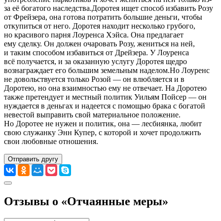
за её богатого наследства.Доротея ищет способ избавить Розу
от Фрейзера, она готова потратить большие деньги, чтобы
откупиться от него. Доротея находит несколько грубого,
но красивого парня Лоуренса Хэйса. Она предлагает
ему сделку. Он должен очаровать Розу, жениться на ней,
и таким способом избавиться от Дрейзера. У Лоуренса
всё получается, и за оказанную услугу Доротея щедро
вознаграждает его большим земельным наделом.Но Лоуренс
не довольствуется только Розой — он влюбляется и в
Доротею, но она взаимностью ему не отвечает. На Доротею
также претендует и местный политик Уильям Пойсер — он
нуждается в деньгах и надеется с помощью брака с богатой
невестой выправить свой материальное положение.
Но Доротее не нужен и политик, она — лесбиянка, любит
свою служанку Энн Купер, с которой и хочет продолжить
свои любовные отношения.
Отправить другу
Отзывы о «Отчаянные меры»