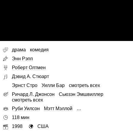
драма
комедия
Энн Рэпп
Роберт Олтмен
Дэвид А. Стюарт
Эрнст Стро
Уилли Бар
смотреть всех
Ричард Л. Джонсон
Сьюзэн Эмшвиллер
смотреть всех
Руби Уилсон
Мэтт Мэллой
…
118 мин
1998
США