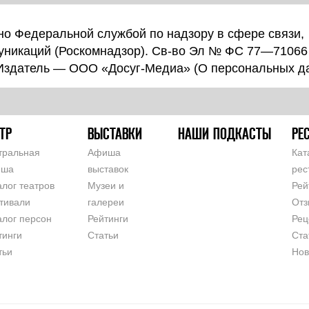
о Федеральной службой по надзору в сфере связи,
уникаций (Роскомнадзор). Св-во Эл № ФС 77—71066
 Издатель — ООО «Досуг-Медиа» (
О персональных д
ТР
ВЫСТАВКИ
НАШИ ПОДКАСТЫ
РЕ
тральная
Афиша
Кат
иша
выставок
рес
алог театров
Музеи и
Рей
тивали
галереи
Отз
алог персон
Рейтинги
Рец
тинги
Статьи
Ста
тьи
Нов