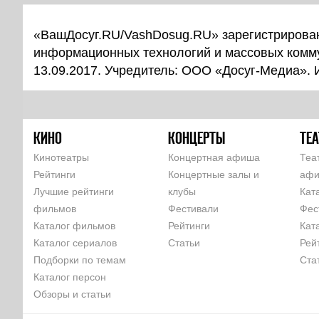
«ВашДосуг.RU/VashDosug.RU» зарегистрирован
информационных технологий и массовых комм
13.09.2017. Учредитель: ООО «Досуг-Медиа».
КИНО
КОНЦЕРТЫ
ТЕА
Кинотеатры
Концертная афиша
Теа
Рейтинги
Концертные залы и
аф
Лучшие рейтинги
клубы
Кат
фильмов
Фестивали
Фес
Каталог фильмов
Рейтинги
Кат
Каталог сериалов
Статьи
Рей
Подборки по темам
Ста
Каталог персон
Обзоры и статьи