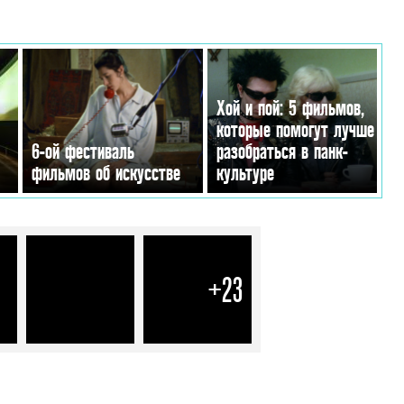
Хой и пой: 5 фильмов,
которые помогут лучше
6-ой фестиваль
разобраться в панк-
фильмов об искусстве
культуре
МАНХЭТТЭНЕ»
+23