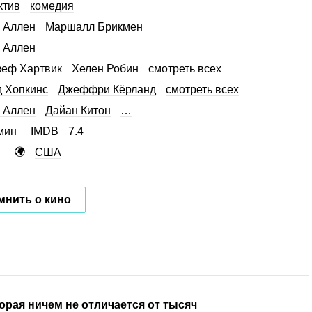
ктив
комедия
 Аллен
Маршалл Брикмен
 Аллен
еф Хартвик
Хелен Робин
смотреть всех
 Хопкинс
Джеффри Кёрланд
смотреть всех
 Аллен
Дайан Китон
…
мин
IMDB
7.4
США
мнить о кино
орая ничем не отличается от тысяч