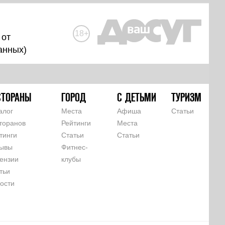
18+
 от
анных
)
СТОРАНЫ
ГОРОД
С ДЕТЬМИ
ТУРИЗМ
алог
Места
Афиша
Статьи
торанов
Рейтинги
Места
тинги
Статьи
Статьи
ывы
Фитнес-
ензии
клубы
тьи
ости