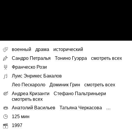
военный
драма
исторический
Сандро Петралья
Тонино Гуэрра
смотреть всех
Франческо Рози
Луис Энрикес Бакалов
Лео Пескароло
Доминик Грин
смотреть всех
Андреа Кризанти
Стефано Пальтриньери
смотреть всех
Анатолий Васильев
Татьяна Черкасова
…
125 мин
1997