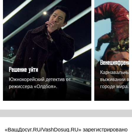
Венецияфрени
Решение уйти
Карнавальный
Южнокорейский детектив от
выживании в 
режиссера «Олдбоя».
городе мира.
«ВашДосуг.RU/VashDosug.RU» зарегистрировано