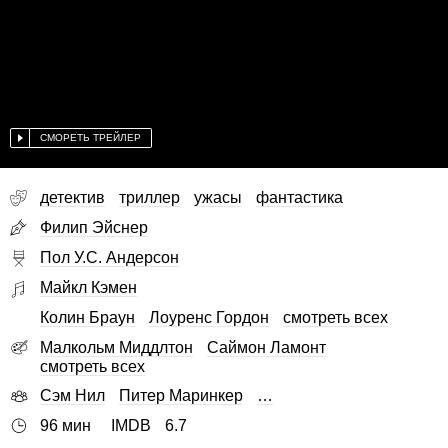
СМОРЕТЬ ТРЕЙЛЕР
детектив
триллер
ужасы
фантастика
Филип Эйснер
Пол У.С. Андерсон
Майкл Кэмен
Колин Браун
Лоуренс Гордон
смотреть всех
Малкольм Миддлтон
Саймон Ламонт
смотреть всех
Сэм Нил
Питер Маринкер
…
96 мин
IMDB
6.7