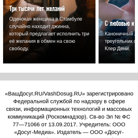
Три тысячи лет желаний
Одинокая женщина в Стамбуле
С любовью и 
случайно находит джинна,
который предлагает исполнить три
Каноничный 
её желания в обмен на свою
треугольник о
свободу.
Клер Дени.
«ВашДосуг.RU/VashDosug.RU» зарегистрировано
Федеральной службой по надзору в сфере
связи, информационных технологий и массовых
коммуникаций (Роскомнадзор). Св-во Эл № ФС
77—71066 от 13.09.2017. Учредитель: ООО
«Досуг-Медиа». Издатель — ООО «Досуг-