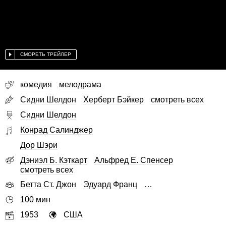
СМОРЕТЬ ТРЕЙЛЕР
комедия
мелодрама
Сидни Шелдон
Херберт Бэйкер
смотреть всех
Сидни Шелдон
Конрад Салинджер
Дор Шэри
Дэниэл Б. Кэткарт
Альфред Е. Спенсер
смотреть всех
Бетта Ст. Джон
Эдуард Франц
…
100 мин
1953
США