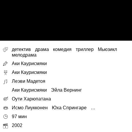
детектив
драма
комедия
триллер
Мьюзикл
мелодрама
Аки Каурисмяки
Аки Каурисмяки
Леэви Мадетоя
Аки Каурисмяки
Эйла Вернинг
Оути Харюпатана
Исмо Лиукконен
Юха Спрингаре
…
97 мин
2002