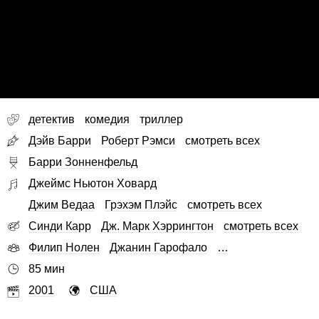
детектив
комедия
триллер
Дэйв Барри
Роберт Рэмси
смотреть всех
Барри Зонненфельд
Джеймс Ньютон Ховард
Джим Ведаа
Грэхэм Плэйс
смотреть всех
Синди Карр
Дж. Марк Хэррингтон
смотреть всех
Филип Нолен
Джанин Гарофало
…
85 мин
2001
США