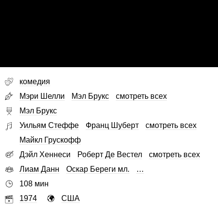
комедия
Мэри Шелли
Мэл Брукс
смотреть всех
Мэл Брукс
Уильям Стеффе
Франц Шуберт
смотреть всех
Майкл Грускофф
Дэйл Хеннеси
Роберт Де Вестел
смотреть всех
Лиам Данн
Оскар Береги мл.
…
108 мин
1974
США