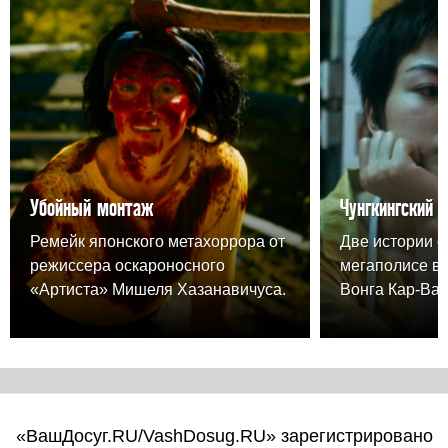
Убойный монтаж
Чунгкингский 
Ремейк японского метахоррора от
Две истории о
режиссера оскароносного
мегаполисе в
«Артиста» Мишеля Хазанавичуса.
Вонга Кар-Вая
«ВашДосуг.RU/VashDosug.RU» зарегистрировано