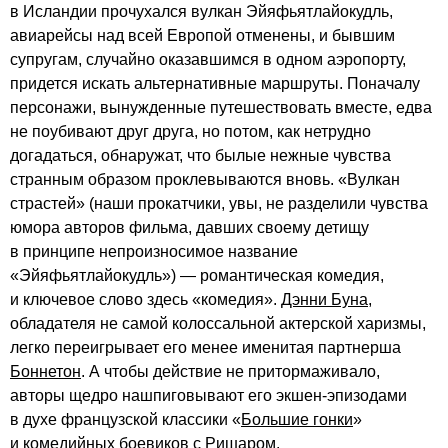
в Исландии прочухался вулкан Эйяфьятлайокудль,
авиарейсы над всей Европой отменены, и бывшим
супругам, случайно оказавшимся в одном аэропорту,
придется искать альтернативные маршруты. Поначалу
персонажи, вынужденные путешествовать вместе, едва
не поубивают друг друга, но потом, как нетрудно
догадаться, обнаружат, что былые нежные чувства
странным образом проклевываются вновь. «Вулкан
страстей» (наши прокатчики, увы, не разделили чувства
юмора авторов фильма, давших своему детищу
в принципе непроизносимое название
«Эйяфьятлайокудль») — романтическая комедия,
и ключевое слово здесь «комедия».
Дэнни Буна
,
обладателя не самой колоссальной актерской харизмы,
легко переигрывает его менее именитая партнерша
Боннетон
. А чтобы действие не притормаживало,
авторы щедро нашпиговывают его экшен-эпизодами
в духе французской классики «
Большие гонки
»
и комедийных боевиков с
Ришаром
.