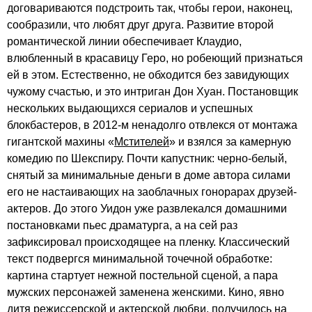
договариваются подстроить так, чтобы герои, наконец,
сообразили, что любят друг друга. Развитие второй
романтической линии обеспечивает Клаудио,
влюбленный в красавицу Геро, но робеющий признаться
ей в этом. Естественно, не обходится без завидующих
чужому счастью, и это интриган Дон Хуан. Постановщик
нескольких выдающихся сериалов и успешных
блокбастеров, в 2012-м ненадолго отвлекся от монтажа
гигантской махины «
Мстителей
» и взялся за камерную
комедию по Шекспиру. Почти капустник: черно-белый,
снятый за минимальные деньги в доме автора силами
его не настаивающих на заоблачных гонорарах друзей-
актеров. До этого Уидон уже развлекался домашними
постановками пьес драматурга, а на сей раз
зафиксировал происходящее на пленку. Классический
текст подвергся минимальной точечной обработке:
картина стартует нежной постельной сценой, а пара
мужских персонажей заменена женскими. Кино, явно
дитя режиссерской и актерской любви, получилось на