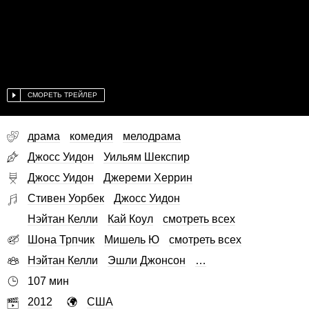
СМОРЕТЬ ТРЕЙЛЕР
драма
комедия
мелодрама
Джосс Уидон
Уильям Шекспир
Джосс Уидон
Джереми Херрин
Стивен Уорбек
Джосс Уидон
Нэйтан Келли
Кай Коул
смотреть всех
Шона Трпчик
Мишель Ю
смотреть всех
Нэйтан Келли
Эшли Джонсон
…
107 мин
2012
США